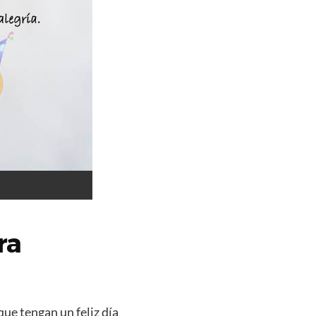
ra
que tengan un feliz día