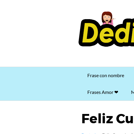
Saltar
al
contenido
Frase con nombre
Frases Amor ❤
M
Feliz C