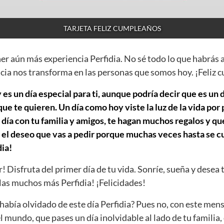
TARJETA FELIZ CUMPLEAÑOS
ner aún más experiencia Perfidia. No sé todo lo que habrás 
cia nos transforma en las personas que somos hoy. ¡Feliz 
 es un día especial para ti, aunque podría decir que es un 
e te quieren. Un día como hoy viste la luz de la vida por
día con tu familia y amigos, te hagan muchos regalos y que
 el deseo que vas a pedir porque muchas veces hasta se cu
ia!
r! Disfruta del primer día de tu vida. Sonríe, sueña y desea 
as muchos más Perfidia! ¡Felicidades!
abía olvidado de este día Perfidia? Pues no, con este men
el mundo, que pases un día inolvidable al lado de tu familia,