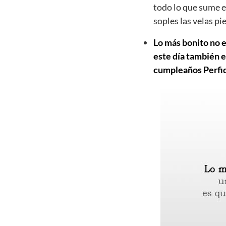
todo lo que sume e
soples las velas p
Lo más bonito no e
este día también e
cumpleaños Perfidia