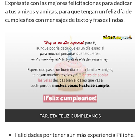
Exprésate con las mejores felicitaciones para dedicar
a tus amigos y amigas, para que tengan un feliz día de
cumpleaños con mensajes de texto y frases lindas.
TARJETA FELIZ CUMPLEAÑOS
Felicidades por tener aún más experiencia Piliphe.