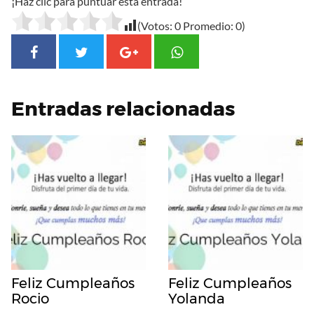
¡Haz clic para puntuar esta entrada!
(Votos:
0
Promedio:
0
)
Entradas relacionadas
Feliz Cumpleaños
Feliz Cumpleaños
Rocio
Yolanda