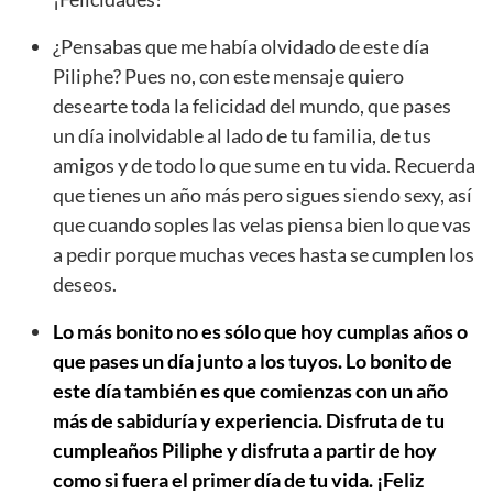
¿Pensabas que me había olvidado de este día
Piliphe? Pues no, con este mensaje quiero
desearte toda la felicidad del mundo, que pases
un día inolvidable al lado de tu familia, de tus
amigos y de todo lo que sume en tu vida. Recuerda
que tienes un año más pero sigues siendo sexy, así
que cuando soples las velas piensa bien lo que vas
a pedir porque muchas veces hasta se cumplen los
deseos.
Lo más bonito no es sólo que hoy cumplas años o
que pases un día junto a los tuyos. Lo bonito de
este día también es que comienzas con un año
más de sabiduría y experiencia. Disfruta de tu
cumpleaños Piliphe y disfruta a partir de hoy
como si fuera el primer día de tu vida. ¡Feliz