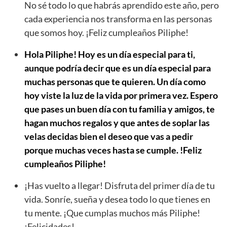
No sé todo lo que habrás aprendido este año, pero
cada experiencia nos transforma en las personas
que somos hoy. ¡Feliz cumpleaños Piliphe!
Hola Piliphe! Hoy es un día especial para ti,
aunque podría decir que es un día especial para
muchas personas que te quieren. Un día como
hoy viste la luz de la vida por primera vez. Espero
que pases un buen día con tu familia y amigos, te
hagan muchos regalos y que antes de soplar las
velas decidas bien el deseo que vas a pedir
porque muchas veces hasta se cumple. !Feliz
cumpleaños Piliphe!
¡Has vuelto a llegar! Disfruta del primer día de tu
vida. Sonríe, sueña y desea todo lo que tienes en
tu mente. ¡Que cumplas muchos más Piliphe!
¡Felicidades!