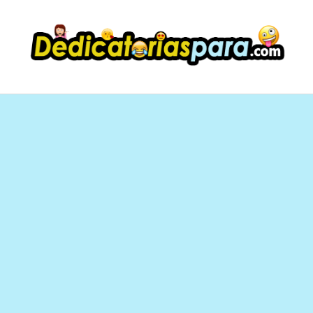
Saltar
al
contenido