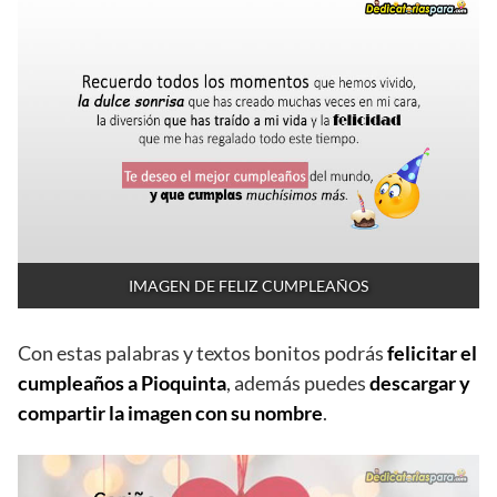
IMAGEN DE FELIZ CUMPLEAÑOS
Con estas palabras y textos bonitos podrás
felicitar el
cumpleaños a Pioquinta
, además puedes
descargar y
compartir la imagen con su nombre
.