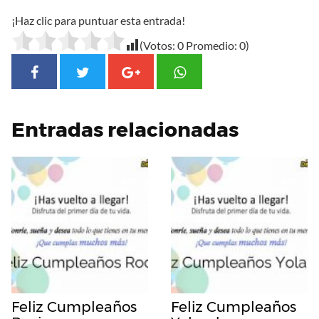
¡Haz clic para puntuar esta entrada!
(Votos:
0
Promedio:
0
)
Entradas relacionadas
Feliz Cumpleaños
Feliz Cumpleaños