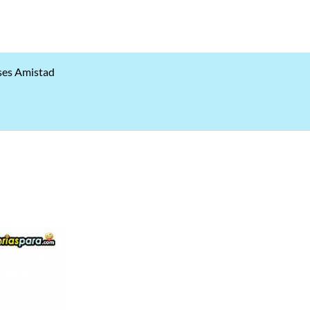
ses Amistad
a