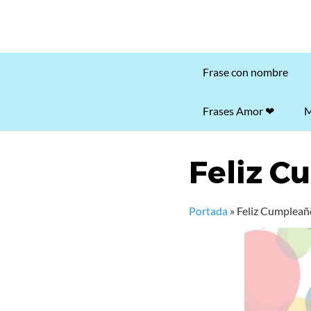
Frase con nombre
Frases Amor ❤
M
Feliz C
Portada
»
Feliz Cumpleañ