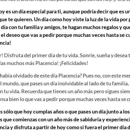
y es un día especial para ti, aunque podría decir que es un
e te quieren. Un día como hoy viste la luz de la vida por
día con tu familia y amigos, te hagan muchos regalos y que
 el deseo que vas a pedir porque muchas veces hasta se cu
ncia!
r! Disfruta del primer día de tu vida. Sonríe, sueña y desea 
as muchos más Placencia! ¡Felicidades!
abía olvidado de este día Placencia? Pues no, con este me
el mundo, que pases un día inolvidable al lado de tu familia,
n tu vida. Recuerda que tienes un año más pero sigues sien
iensa bien lo que vas a pedir porque muchas veces hasta se 
s sólo que hoy cumplas años o que pases un día junto a los
s que comienzas con un año más de sabiduría y experiencia
a y disfruta a partir de hoy como si fuera el primer día de