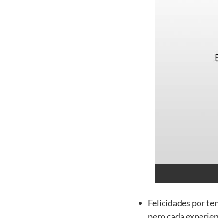
Felicidades por te
pero cada experien