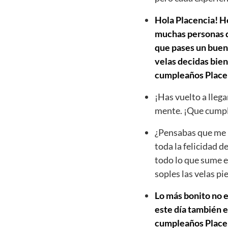
Hola Placencia! Ho
muchas personas qu
que pases un buen 
velas decidas bien
cumpleaños Place
¡Has vuelto a llega
mente. ¡Que cumpl
¿Pensabas que me h
toda la felicidad d
todo lo que sume e
soples las velas p
Lo más bonito no e
este día también e
cumpleaños Placenci