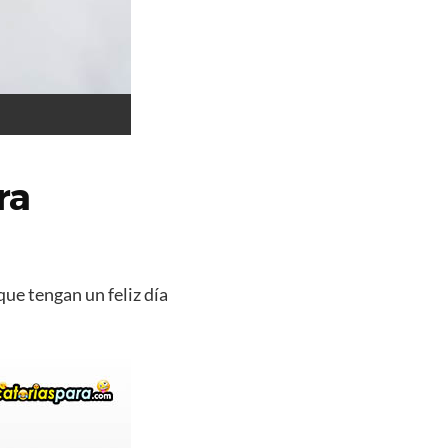
ra
que tengan un feliz día