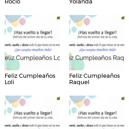
Rocio
Yolanda
Feliz Cumpleaños
Feliz Cumpleaños
Loli
Raquel