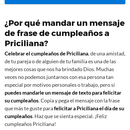
¿Por qué mandar un mensaje
de frase de cumpleaños a
Priciliana?
Celebrar el cumpleaños de Priciliana
, de una amistad,
de tu pareja o de alguien de tu familia es una de las
mejores cosas que nos ha brindado Dios. Muchas
veces no podemos juntarnos con esa persona tan
especial por motivos personales o trabajo, pero si
puedes mandarle un mensaje de texto para felicitar
su cumpleaños
. Copia y pega el mensaje con la frase
que más te guste para
felicitar a Priciliana el día de su
cumpleaños
. Haz que se sienta especial. ¡Feliz
cumpleaños Priciliana!