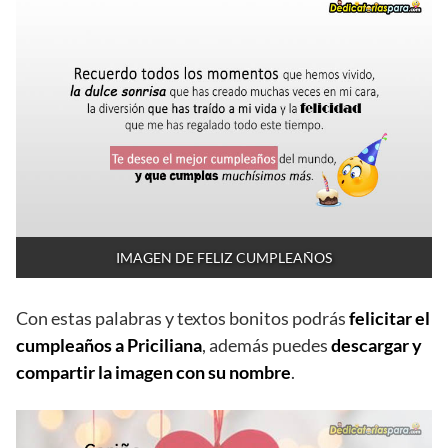
IMAGEN DE FELIZ CUMPLEAÑOS
Con estas palabras y textos bonitos podrás
felicitar el
cumpleaños a Priciliana
, además puedes
descargar y
compartir la imagen con su nombre
.