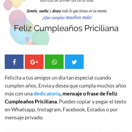
Felicita a tus amigos un día tan especial cuando
cumplen años. Envía y desea que cumpla muchos años
más con una
dedicatoria
, mensaje o frase de Feliz
Cumpleaños Priciliana
. Puedes copiar y pegar el texto
en Whatsapp, Instagram, Facebook, Estados o por
mensaje privado.