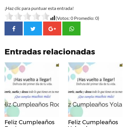
¡Haz clic para puntuar esta entrada!
(Votos:
0
Promedio:
0
)
Entradas relacionadas
Feliz Cumpleaños
Feliz Cumpleaños