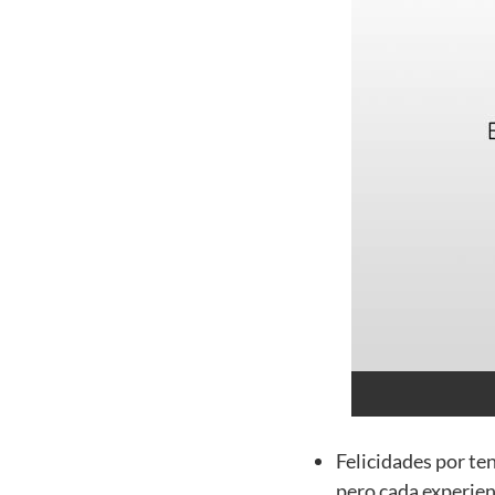
Felicidades por te
pero cada experien