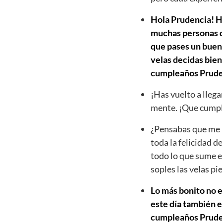
Hola Prudencia! Ho
muchas personas qu
que pases un buen 
velas decidas bien
cumpleaños Prude
¡Has vuelto a llega
mente. ¡Que cumpl
¿Pensabas que me h
toda la felicidad d
todo lo que sume e
soples las velas p
Lo más bonito no e
este día también e
cumpleaños Prudenc