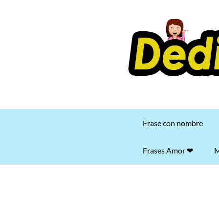
Saltar
al
contenido
Frase con nombre
Frases Amor ❤
M