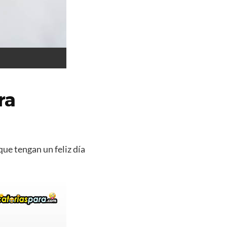
ra
que tengan un feliz día