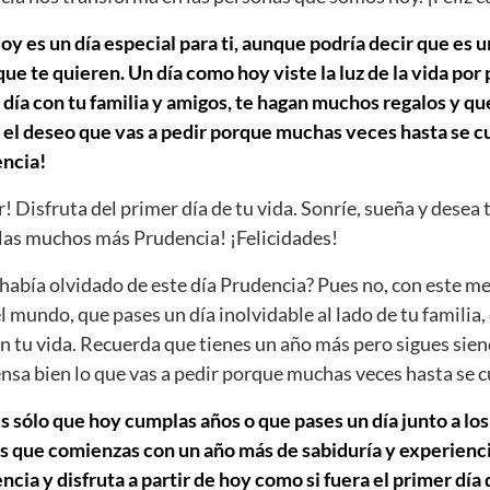
y es un día especial para ti, aunque podría decir que es u
e te quieren. Un día como hoy viste la luz de la vida por
día con tu familia y amigos, te hagan muchos regalos y que
 el deseo que vas a pedir porque muchas veces hasta se cu
ncia!
r! Disfruta del primer día de tu vida. Sonríe, sueña y desea 
as muchos más Prudencia! ¡Felicidades!
abía olvidado de este día Prudencia? Pues no, con este m
el mundo, que pases un día inolvidable al lado de tu familia,
n tu vida. Recuerda que tienes un año más pero sigues sien
iensa bien lo que vas a pedir porque muchas veces hasta se 
s sólo que hoy cumplas años o que pases un día junto a los
s que comienzas con un año más de sabiduría y experiencia
ia y disfruta a partir de hoy como si fuera el primer día d