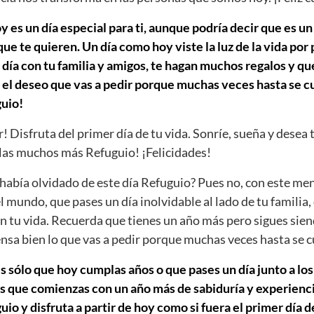
 es un día especial para ti, aunque podría decir que es un
e te quieren. Un día como hoy viste la luz de la vida por
día con tu familia y amigos, te hagan muchos regalos y que
 el deseo que vas a pedir porque muchas veces hasta se cu
uio!
r! Disfruta del primer día de tu vida. Sonríe, sueña y desea 
as muchos más Refuguio! ¡Felicidades!
abía olvidado de este día Refuguio? Pues no, con este me
el mundo, que pases un día inolvidable al lado de tu familia,
n tu vida. Recuerda que tienes un año más pero sigues sien
iensa bien lo que vas a pedir porque muchas veces hasta se 
s sólo que hoy cumplas años o que pases un día junto a los
s que comienzas con un año más de sabiduría y experiencia
o y disfruta a partir de hoy como si fuera el primer día de 