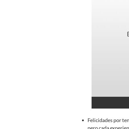
Felicidades por te
pero cada experien