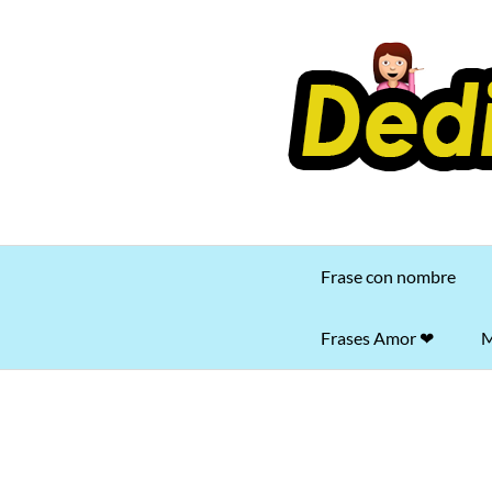
Saltar
al
contenido
Frase con nombre
Frases Amor ❤
M