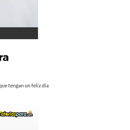
ra
que tengan un feliz día