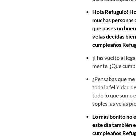
Hola Refuguio! Hoy
muchas personas qu
que pases un buen 
velas decidas bien
cumpleaños Refug
¡Has vuelto a llega
mente. ¡Que cumpl
¿Pensabas que me h
toda la felicidad d
todo lo que sume e
soples las velas p
Lo más bonito no e
este día también e
cumpleaños Refugui