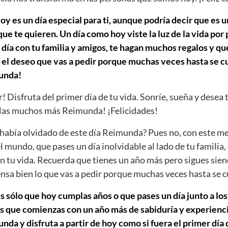
 es un día especial para ti, aunque podría decir que es u
e te quieren. Un día como hoy viste la luz de la vida por
día con tu familia y amigos, te hagan muchos regalos y que
 el deseo que vas a pedir porque muchas veces hasta se cu
unda!
r! Disfruta del primer día de tu vida. Sonríe, sueña y desea 
as muchos más Reimunda! ¡Felicidades!
abía olvidado de este día Reimunda? Pues no, con este me
el mundo, que pases un día inolvidable al lado de tu familia,
n tu vida. Recuerda que tienes un año más pero sigues sien
iensa bien lo que vas a pedir porque muchas veces hasta se 
s sólo que hoy cumplas años o que pases un día junto a los
s que comienzas con un año más de sabiduría y experiencia
a y disfruta a partir de hoy como si fuera el primer día de