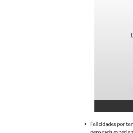
Felicidades por te
pero cada experie