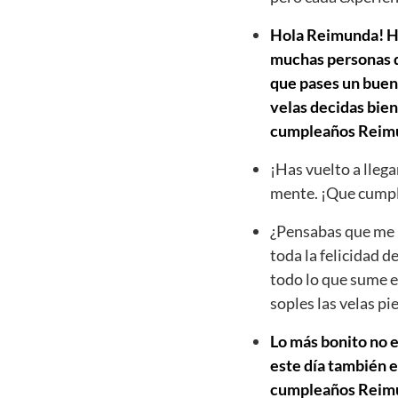
Hola Reimunda! Hoy
muchas personas qu
que pases un buen 
velas decidas bien
cumpleaños Reim
¡Has vuelto a llega
mente. ¡Que cumpl
¿Pensabas que me h
toda la felicidad d
todo lo que sume e
soples las velas p
Lo más bonito no e
este día también e
cumpleaños Reimund