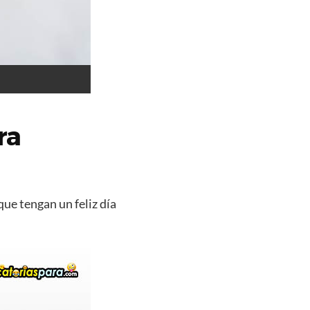
ra
que tengan un feliz día