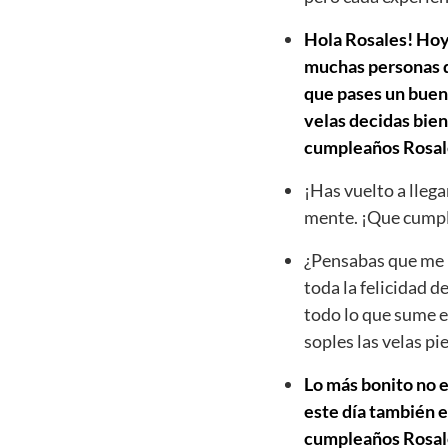
Hola Rosales! Hoy 
muchas personas qu
que pases un buen 
velas decidas bien
cumpleaños Rosal
¡Has vuelto a llega
mente. ¡Que cumpl
¿Pensabas que me h
toda la felicidad d
todo lo que sume e
soples las velas p
Lo más bonito no e
este día también e
cumpleaños Rosales