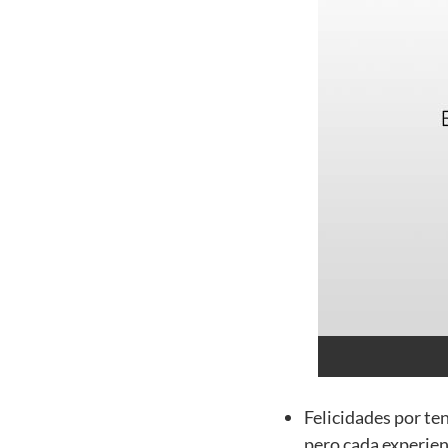
Felicidades por te
pero cada experien