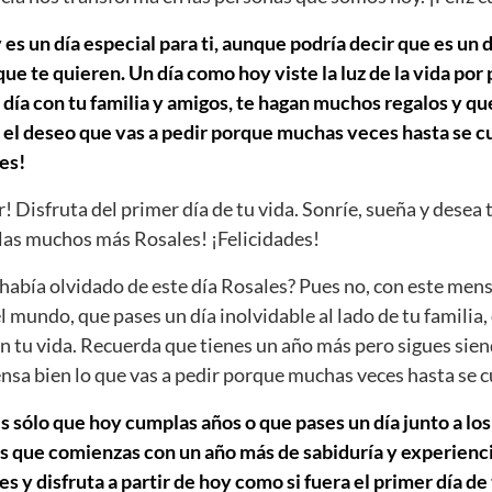
es un día especial para ti, aunque podría decir que es un d
e te quieren. Un día como hoy viste la luz de la vida por
día con tu familia y amigos, te hagan muchos regalos y que
 el deseo que vas a pedir porque muchas veces hasta se cu
es!
r! Disfruta del primer día de tu vida. Sonríe, sueña y desea 
as muchos más Rosales! ¡Felicidades!
abía olvidado de este día Rosales? Pues no, con este mens
el mundo, que pases un día inolvidable al lado de tu familia,
n tu vida. Recuerda que tienes un año más pero sigues sien
iensa bien lo que vas a pedir porque muchas veces hasta se 
s sólo que hoy cumplas años o que pases un día junto a los
s que comienzas con un año más de sabiduría y experiencia
 y disfruta a partir de hoy como si fuera el primer día de 