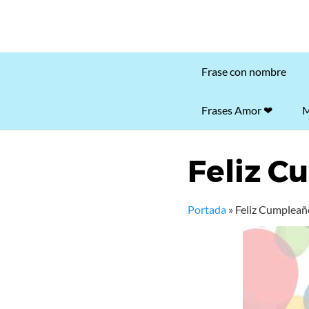
Frase con nombre
Frases Amor ❤
M
Feliz C
Portada
»
Feliz Cumpleañ