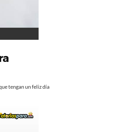
ra
que tengan un feliz día