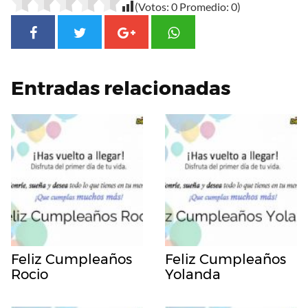
(Votos:
0
Promedio:
0
)
Entradas relacionadas
Feliz Cumpleaños
Feliz Cumpleaños
Rocio
Yolanda