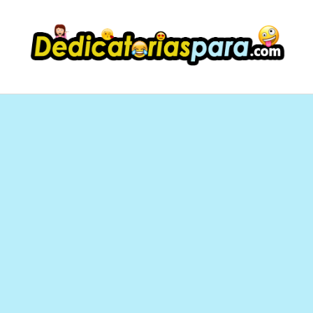
Saltar
al
contenido