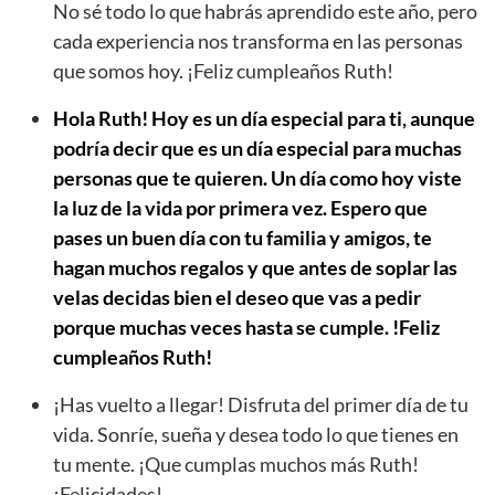
No sé todo lo que habrás aprendido este año, pero
cada experiencia nos transforma en las personas
que somos hoy. ¡Feliz cumpleaños Ruth!
Hola Ruth! Hoy es un día especial para ti, aunque
podría decir que es un día especial para muchas
personas que te quieren. Un día como hoy viste
la luz de la vida por primera vez. Espero que
pases un buen día con tu familia y amigos, te
hagan muchos regalos y que antes de soplar las
velas decidas bien el deseo que vas a pedir
porque muchas veces hasta se cumple. !Feliz
cumpleaños Ruth!
¡Has vuelto a llegar! Disfruta del primer día de tu
vida. Sonríe, sueña y desea todo lo que tienes en
tu mente. ¡Que cumplas muchos más Ruth!
¡Felicidades!