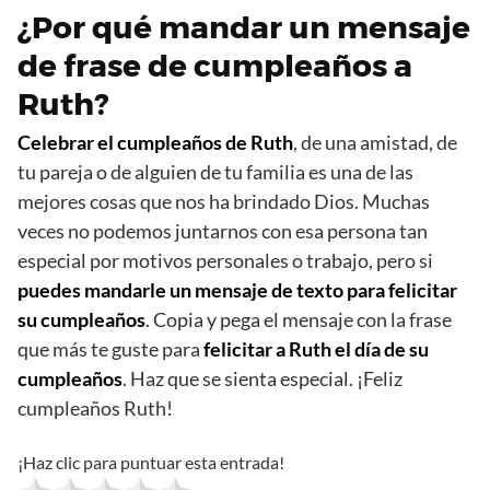
¿Por qué mandar un mensaje
de frase de cumpleaños a
Ruth?
Celebrar el cumpleaños de Ruth
, de una amistad, de
tu pareja o de alguien de tu familia es una de las
mejores cosas que nos ha brindado Dios. Muchas
veces no podemos juntarnos con esa persona tan
especial por motivos personales o trabajo, pero si
puedes mandarle un mensaje de texto para felicitar
su cumpleaños
. Copia y pega el mensaje con la frase
que más te guste para
felicitar a Ruth el día de su
cumpleaños
. Haz que se sienta especial. ¡Feliz
cumpleaños Ruth!
¡Haz clic para puntuar esta entrada!