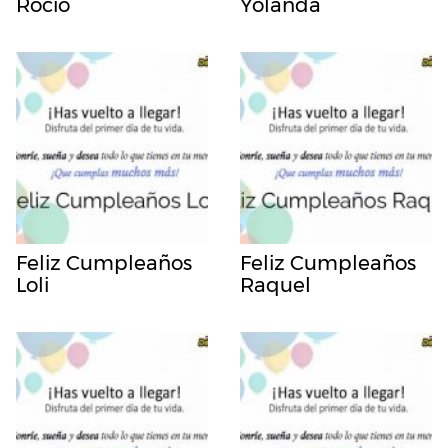
Rocio
Yolanda
Feliz Cumpleaños
Feliz Cumpleaños
Loli
Raquel