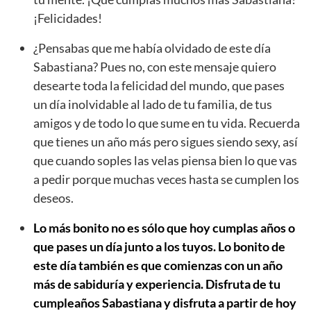
¡Felicidades!
¿Pensabas que me había olvidado de este día
Sabastiana? Pues no, con este mensaje quiero
desearte toda la felicidad del mundo, que pases
un día inolvidable al lado de tu familia, de tus
amigos y de todo lo que sume en tu vida. Recuerda
que tienes un año más pero sigues siendo sexy, así
que cuando soples las velas piensa bien lo que vas
a pedir porque muchas veces hasta se cumplen los
deseos.
Lo más bonito no es sólo que hoy cumplas años o
que pases un día junto a los tuyos. Lo bonito de
este día también es que comienzas con un año
más de sabiduría y experiencia. Disfruta de tu
cumpleaños Sabastiana y disfruta a partir de hoy