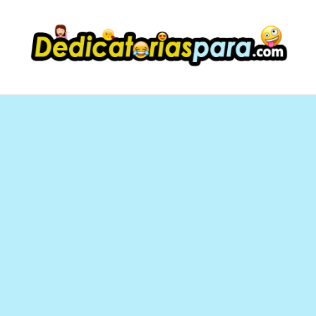
Saltar
al
contenido