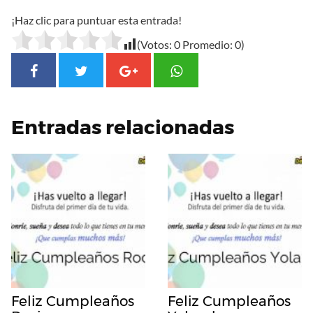
¡Haz clic para puntuar esta entrada!
(Votos:
0
Promedio:
0
)
Entradas relacionadas
Feliz Cumpleaños
Feliz Cumpleaños