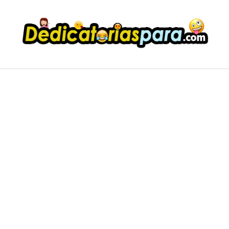
Saltar
al
contenido