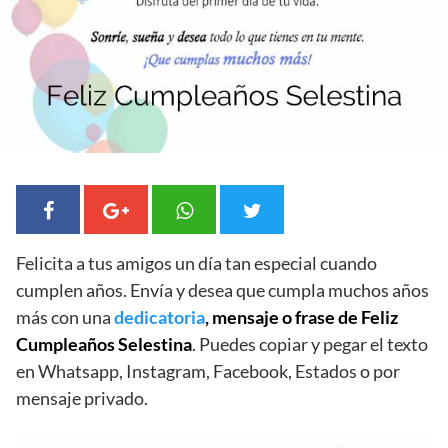
Felicita a tus amigos un día tan especial cuando
cumplen años. Envía y desea que cumpla muchos años
más con una
dedicatoria
, mensaje o frase de Feliz
Cumpleaños Selestina
. Puedes copiar y pegar el texto
en Whatsapp, Instagram, Facebook, Estados o por
mensaje privado.