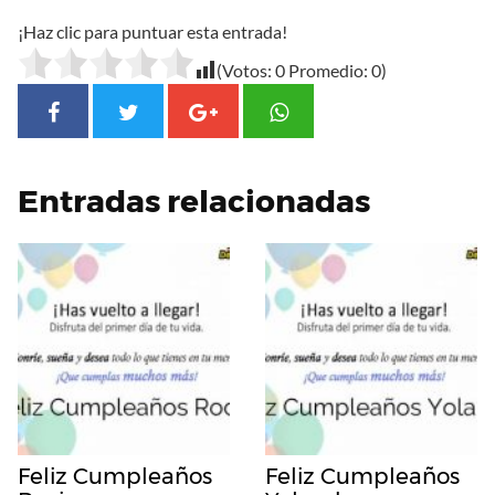
¡Haz clic para puntuar esta entrada!
(Votos:
0
Promedio:
0
)
Entradas relacionadas
Feliz Cumpleaños
Feliz Cumpleaños