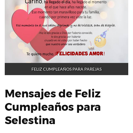
FELIZ CUMPLEAÑOS PARA PAREJAS
Mensajes de Feliz
Cumpleaños para
Selestina