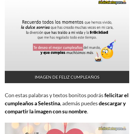
IMAGEN DE FELIZ CUMPLEAÑOS
Con estas palabras y textos bonitos podrás
felicitar el
cumpleaños a Selestina
, además puedes
descargar y
compartir la imagen con su nombre
.