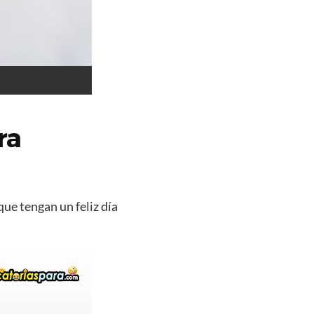
ra
que tengan un feliz día