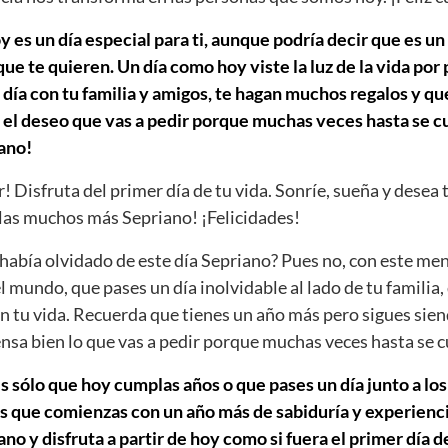
 es un día especial para ti, aunque podría decir que es un
e te quieren. Un día como hoy viste la luz de la vida por
día con tu familia y amigos, te hagan muchos regalos y que
 el deseo que vas a pedir porque muchas veces hasta se cu
ano!
r! Disfruta del primer día de tu vida. Sonríe, sueña y desea 
as muchos más Sepriano! ¡Felicidades!
abía olvidado de este día Sepriano? Pues no, con este me
el mundo, que pases un día inolvidable al lado de tu familia,
n tu vida. Recuerda que tienes un año más pero sigues sien
iensa bien lo que vas a pedir porque muchas veces hasta se 
s sólo que hoy cumplas años o que pases un día junto a los
s que comienzas con un año más de sabiduría y experiencia
 y disfruta a partir de hoy como si fuera el primer día de 