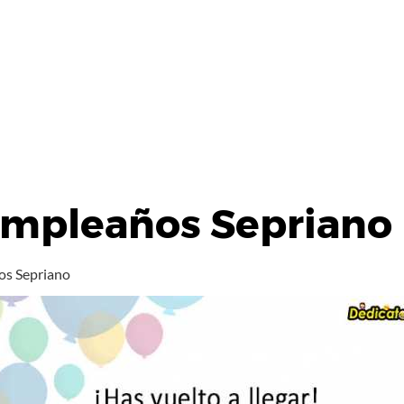
umpleaños Sepriano
os Sepriano