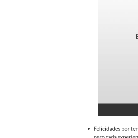
Felicidades por te
pero cada experien