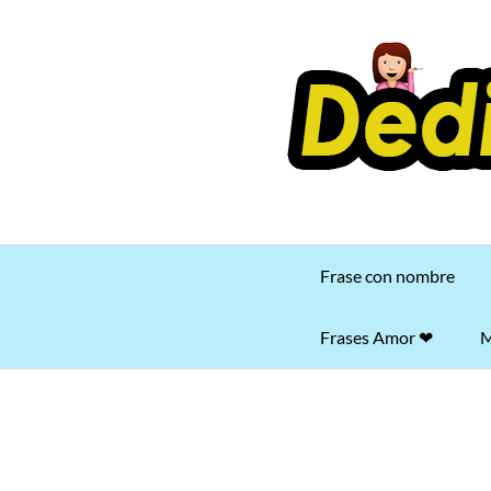
Saltar
al
contenido
Frase con nombre
Frases Amor ❤
M