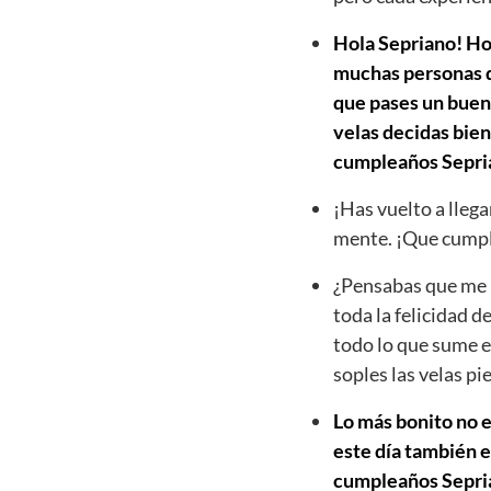
Hola Sepriano! Hoy
muchas personas qu
que pases un buen 
velas decidas bien
cumpleaños Sepri
¡Has vuelto a llega
mente. ¡Que cumpl
¿Pensabas que me h
toda la felicidad d
todo lo que sume e
soples las velas p
Lo más bonito no e
este día también e
cumpleaños Sepriano