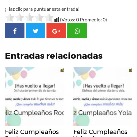
¡Haz clic para puntuar esta entrada!
(Votos:
0
Promedio:
0
)
Entradas relacionadas
Feliz Cumpleaños
Feliz Cumpleaños