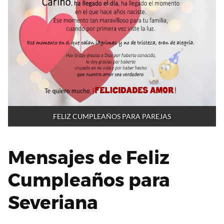
FELIZ CUMPLEAÑOS PARA PAREJAS
Mensajes de Feliz
Cumpleaños para
Severiana