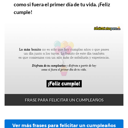
como si fuera el primer día de tu vida. ¡Feliz
cumple!
FRASE PARA FELICITAR UN CUMPLEAÑOS
Ver más frases para felicitar un cumpleaños