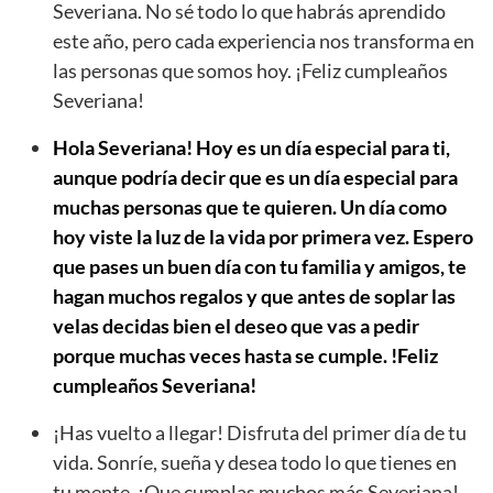
Severiana. No sé todo lo que habrás aprendido
este año, pero cada experiencia nos transforma en
las personas que somos hoy. ¡Feliz cumpleaños
Severiana!
Hola Severiana! Hoy es un día especial para ti,
aunque podría decir que es un día especial para
muchas personas que te quieren. Un día como
hoy viste la luz de la vida por primera vez. Espero
que pases un buen día con tu familia y amigos, te
hagan muchos regalos y que antes de soplar las
velas decidas bien el deseo que vas a pedir
porque muchas veces hasta se cumple. !Feliz
cumpleaños Severiana!
¡Has vuelto a llegar! Disfruta del primer día de tu
vida. Sonríe, sueña y desea todo lo que tienes en
tu mente. ¡Que cumplas muchos más Severiana!