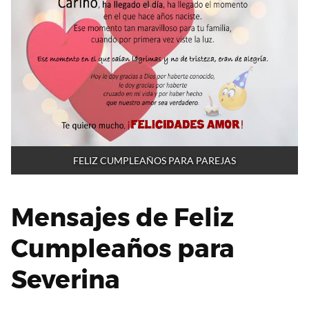
FELIZ CUMPLEAÑOS PARA PAREJAS
Mensajes de Feliz
Cumpleaños para
Severina