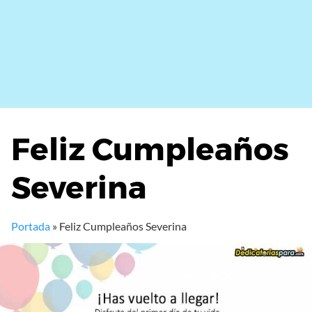
Feliz Cumpleaños
Severina
Portada
»
Feliz Cumpleaños Severina