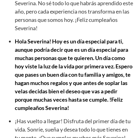
Severina. No sé todo lo que habrás aprendido este
año, pero cada experiencia nos transforma en las
personas que somos hoy. ¡Feliz cumpleaños
Severina!
Hola Severina! Hoy es un día especial para ti,
aunque podría decir que es un día especial para
muchas personas que te quieren. Un día como
hoy viste la luz de la vida por primera vez. Espero
que pases un buen día con tu familia y amigos, te
hagan muchos regalos y que antes de soplar las
velas decidas bien el deseo que vas a pedir
porque muchas veces hasta se cumple. !Feliz
cumpleaños Severina!
¡Has vuelto a llegar! Disfruta del primer día de tu
vida. Sonríe, sueña y desea todo lo que tienes en
tu mente. ¡Que cumplas muchos más Severina!