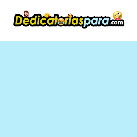
Saltar
al
contenido