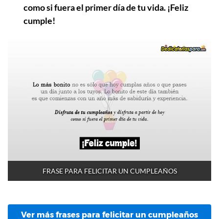
como si fuera el primer día de tu vida. ¡Feliz
cumple!
FRASE PARA FELICITAR UN CUMPLEAÑOS
Ver más frases para felicitar un cumpleaños