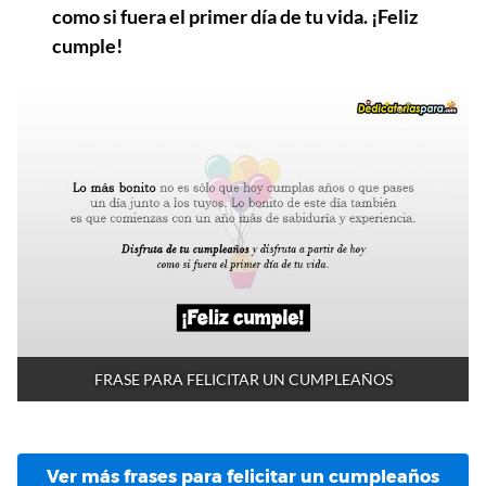
como si fuera el primer día de tu vida. ¡Feliz
cumple!
FRASE PARA FELICITAR UN CUMPLEAÑOS
Ver más frases para felicitar un cumpleaños