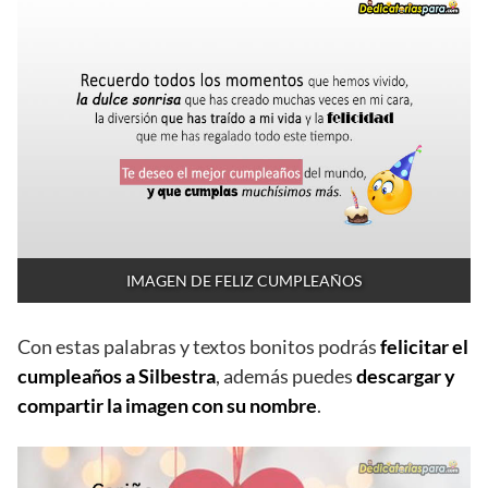
IMAGEN DE FELIZ CUMPLEAÑOS
Con estas palabras y textos bonitos podrás
felicitar el
cumpleaños a Silbestra
, además puedes
descargar y
compartir la imagen con su nombre
.