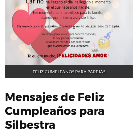
FELIZ CUMPLEAÑOS PARA PAREJAS
Mensajes de Feliz
Cumpleaños para
Silbestra