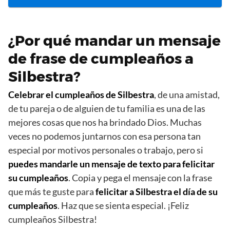
¿Por qué mandar un mensaje
de frase de cumpleaños a
Silbestra?
Celebrar el cumpleaños de Silbestra
, de una amistad,
de tu pareja o de alguien de tu familia es una de las
mejores cosas que nos ha brindado Dios. Muchas
veces no podemos juntarnos con esa persona tan
especial por motivos personales o trabajo, pero si
puedes mandarle un mensaje de texto para felicitar
su cumpleaños
. Copia y pega el mensaje con la frase
que más te guste para
felicitar a Silbestra el día de su
cumpleaños
. Haz que se sienta especial. ¡Feliz
cumpleaños Silbestra!