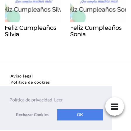
Feliz Cumpleaños
Feliz Cumpleaños
Silvia
Sonia
Aviso legal
Política de cookies
Política de privacidad
Política de privacidad
Leer
Dedicatorias, frases, textos para todo el mundo
Rechazar Cookies
OK