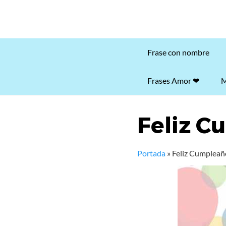
Frase con nombre
Frases Amor ❤
M
Feliz C
Portada
»
Feliz Cumpleañ