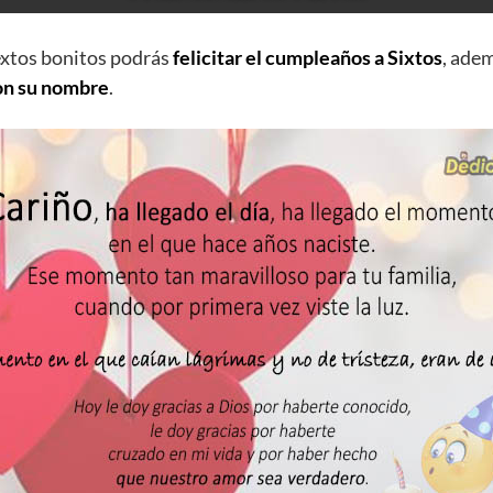
extos bonitos podrás
felicitar el cumpleaños a Sixtos
, ade
on su nombre
.