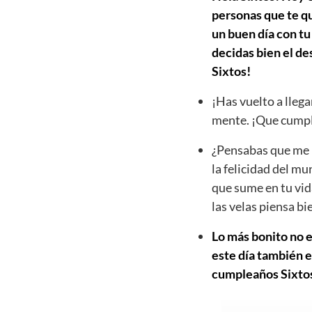
personas que te qu
un buen día con tu
decidas bien el d
Sixtos!
¡Has vuelto a llega
mente. ¡Que cumpl
¿Pensabas que me h
la felicidad del mu
que sume en tu vid
las velas piensa b
Lo más bonito no e
este día también e
cumpleaños Sixtos 