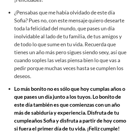
¿Pensabas que me había olvidado de este día
Sofia? Pues no, con este mensaje quiero desearte
toda la felicidad del mundo, que pases un día
inolvidable al lado de tu familia, de tus amigos y
de todo lo que sume en tu vida. Recuerda que
tienes un año más pero sigues siendo sexy, así que
cuando soples las velas piensa bien lo que vas a
pedir porque muchas veces hasta se cumplen los
deseos.
Lo más bonito no es sólo que hoy cumplas años o
que pases un día junto a los tuyos. Lo bonito de
este día también es que comienzas con un año
más de sabiduría y experiencia. Disfruta de tu
cumpleaños Sofia y disfruta a partir de hoy como
si fuera el primer día de tu vida. ¡Feliz cumple!