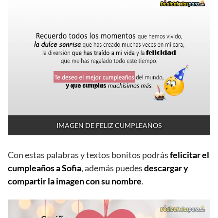
IMAGEN DE FELIZ CUMPLEAÑOS
Con estas palabras y textos bonitos podrás
felicitar el
cumpleaños a Sofia
, además puedes
descargar y
compartir la imagen con su nombre
.