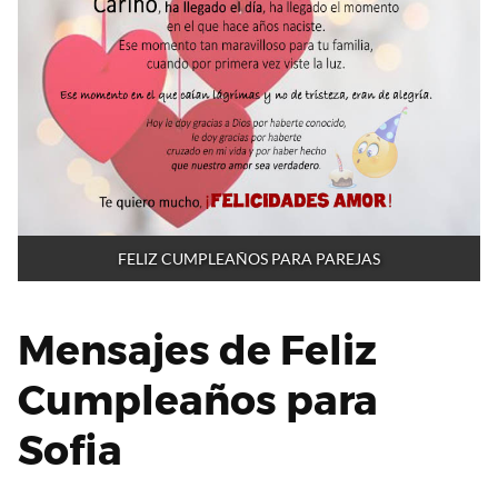
FELIZ CUMPLEAÑOS PARA PAREJAS
Mensajes de Feliz
Cumpleaños para
Sofia