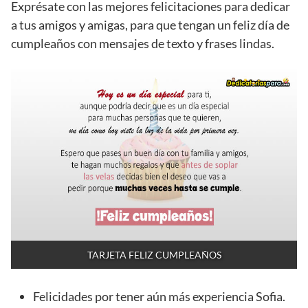
Exprésate con las mejores felicitaciones para dedicar
a tus amigos y amigas, para que tengan un feliz día de
cumpleaños con mensajes de texto y frases lindas.
TARJETA FELIZ CUMPLEAÑOS
Felicidades por tener aún más experiencia Sofia.