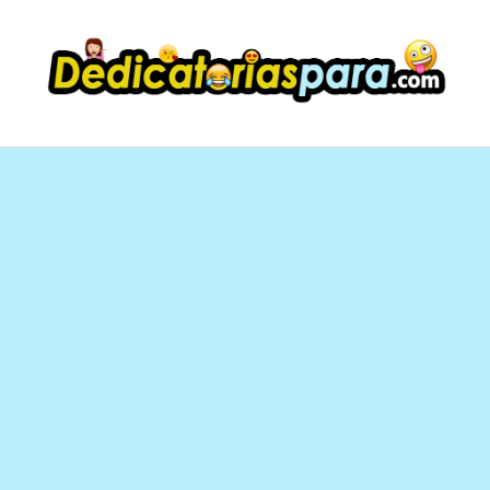
Saltar
al
contenido