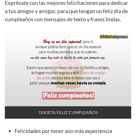
Exprésate con las mejores felicitaciones para dedicar
a tus amigos y amigas, para que tengan un feliz día de
cumpleaños con mensajes de texto y frases lindas.
TARJETA FELIZ CUMPLEAÑOS
Felicidades por tener aún más experiencia