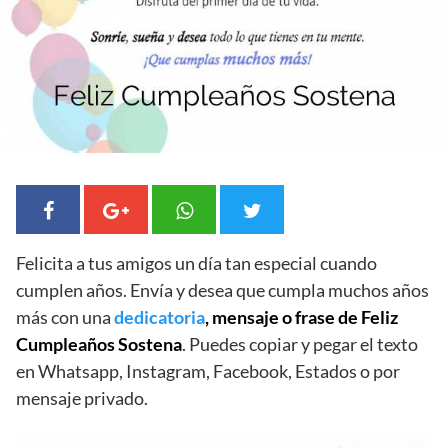
Felicita a tus amigos un día tan especial cuando
cumplen años. Envía y desea que cumpla muchos años
más con una
dedicatoria
, mensaje o frase de Feliz
Cumpleaños Sostena
. Puedes copiar y pegar el texto
en Whatsapp, Instagram, Facebook, Estados o por
mensaje privado.