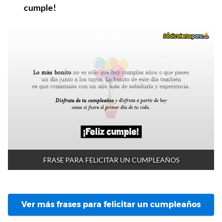
cumple!
FRASE PARA FELICITAR UN CUMPLEAÑOS
Ver más frases para felicitar un cumpleaños