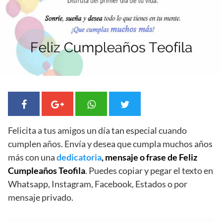
Felicita a tus amigos un día tan especial cuando
cumplen años. Envía y desea que cumpla muchos años
más con una
dedicatoria
, mensaje o frase de Feliz
Cumpleaños Teofila
. Puedes copiar y pegar el texto en
Whatsapp, Instagram, Facebook, Estados o por
mensaje privado.