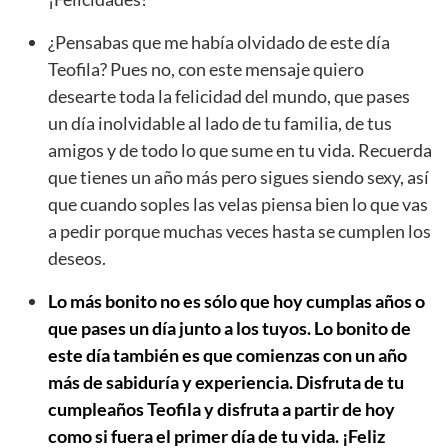
¿Pensabas que me había olvidado de este día
Teofila? Pues no, con este mensaje quiero
desearte toda la felicidad del mundo, que pases
un día inolvidable al lado de tu familia, de tus
amigos y de todo lo que sume en tu vida. Recuerda
que tienes un año más pero sigues siendo sexy, así
que cuando soples las velas piensa bien lo que vas
a pedir porque muchas veces hasta se cumplen los
deseos.
Lo más bonito no es sólo que hoy cumplas años o
que pases un día junto a los tuyos. Lo bonito de
este día también es que comienzas con un año
más de sabiduría y experiencia. Disfruta de tu
cumpleaños Teofila y disfruta a partir de hoy
como si fuera el primer día de tu vida. ¡Feliz