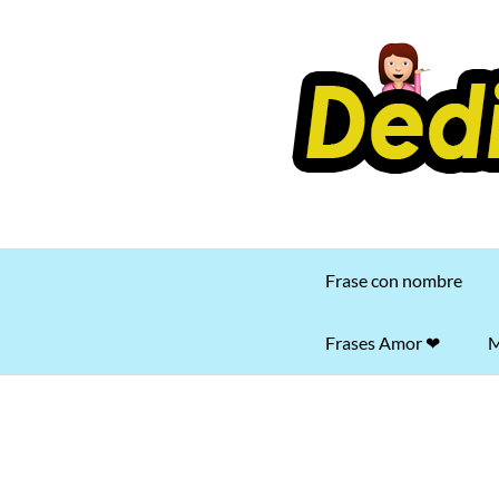
Saltar
al
contenido
Frase con nombre
Frases Amor ❤
M