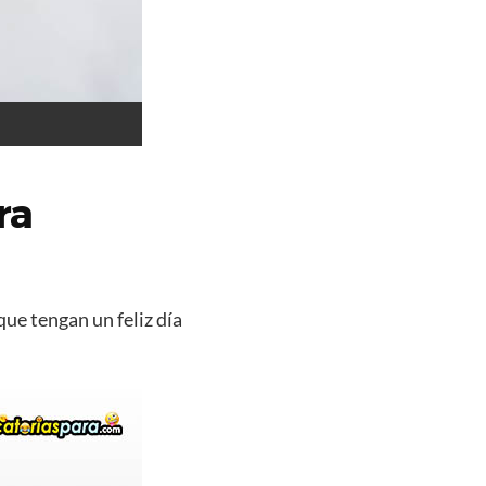
ra
que tengan un feliz día