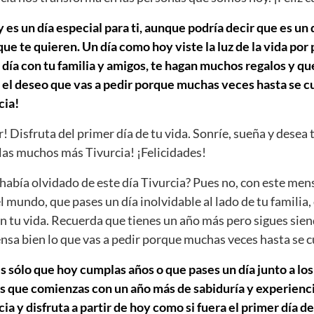
 es un día especial para ti, aunque podría decir que es un 
e te quieren. Un día como hoy viste la luz de la vida por
día con tu familia y amigos, te hagan muchos regalos y que
 el deseo que vas a pedir porque muchas veces hasta se cu
cia!
r! Disfruta del primer día de tu vida. Sonríe, sueña y desea 
as muchos más Tivurcia! ¡Felicidades!
abía olvidado de este día Tivurcia? Pues no, con este men
el mundo, que pases un día inolvidable al lado de tu familia,
n tu vida. Recuerda que tienes un año más pero sigues sien
iensa bien lo que vas a pedir porque muchas veces hasta se 
s sólo que hoy cumplas años o que pases un día junto a los
s que comienzas con un año más de sabiduría y experiencia
a y disfruta a partir de hoy como si fuera el primer día de