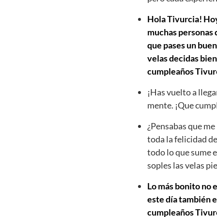
Hola Tivurcia! Hoy
muchas personas qu
que pases un buen 
velas decidas bien
cumpleaños Tivur
¡Has vuelto a llega
mente. ¡Que cumpl
¿Pensabas que me h
toda la felicidad d
todo lo que sume e
soples las velas p
Lo más bonito no e
este día también e
cumpleaños Tivurci