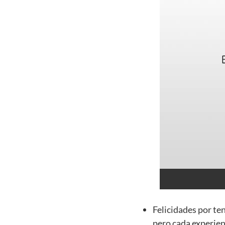
Felicidades por te
pero cada experien