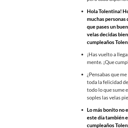
Hola Tolentina! Ho
muchas personas qu
que pases un buen 
velas decidas bien
cumpleaños Tolen
¡Has vuelto a llega
mente. ¡Que cumpl
¿Pensabas que me h
toda la felicidad d
todo lo que sume e
soples las velas p
Lo más bonito no e
este día también e
cumpleaños Tolentin