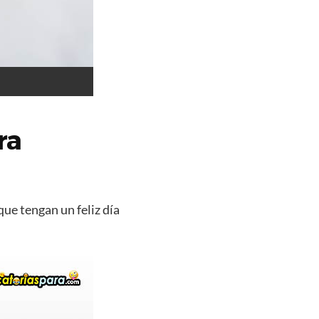
ra
que tengan un feliz día