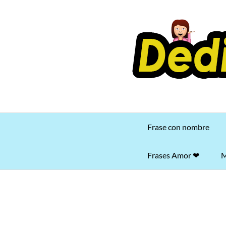
Saltar
al
contenido
Frase con nombre
Frases Amor ❤
M