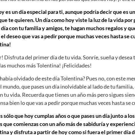
y es un día especial para ti, aunque podría decir que es un
e te quieren. Un día como hoy viste la luz de la vida por
día con tu familia y amigos, te hagan muchos regalos y que
 el deseo que vas a pedir porque muchas veces hasta se cu
tina!
r! Disfruta del primer día de tu vida. Sonríe, sueña y desea 
as muchos más Tolentina! ¡Felicidades!
abía olvidado de este día Tolentina? Pues no, con este me
el mundo, que pases un día inolvidable al lado de tu familia,
n tu vida. Recuerda que tienes un año más pero sigues sien
iensa bien lo que vas a pedir porque muchas veces hasta se 
s sólo que hoy cumplas años o que pases un día junto a los
s que comienzas con un año más de sabiduría y experiencia
a y disfruta a partir de hoy como si fuera el primer día de