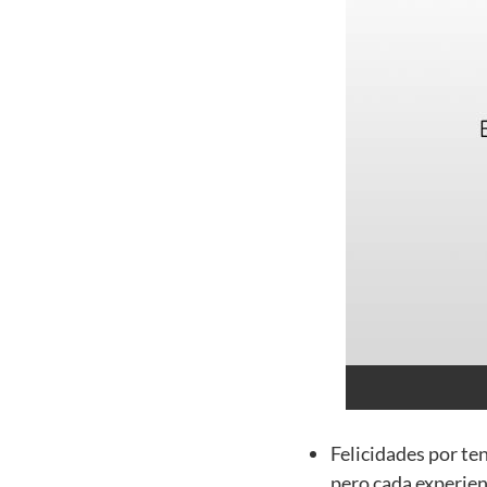
Felicidades por te
pero cada experien