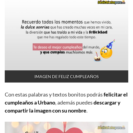
IMAGEN DE FELIZ CUMPLEAÑOS
Con estas palabras y textos bonitos podrás
felicitar el
cumpleaños a Urbano
, además puedes
descargar y
compartir la imagen con su nombre
.