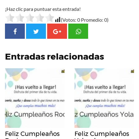
¡Haz clic para puntuar esta entrada!
(Votos:
0
Promedio:
0
)
Entradas relacionadas
Feliz Cumpleaños
Feliz Cumpleaños