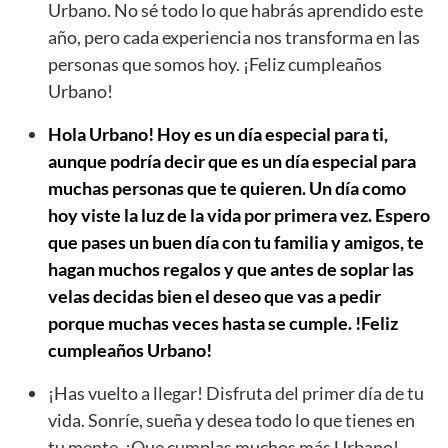
Urbano. No sé todo lo que habrás aprendido este
año, pero cada experiencia nos transforma en las
personas que somos hoy. ¡Feliz cumpleaños
Urbano!
Hola Urbano! Hoy es un día especial para ti,
aunque podría decir que es un día especial para
muchas personas que te quieren. Un día como
hoy viste la luz de la vida por primera vez. Espero
que pases un buen día con tu familia y amigos, te
hagan muchos regalos y que antes de soplar las
velas decidas bien el deseo que vas a pedir
porque muchas veces hasta se cumple. !Feliz
cumpleaños Urbano!
¡Has vuelto a llegar! Disfruta del primer día de tu
vida. Sonríe, sueña y desea todo lo que tienes en
tu mente. ¡Que cumplas muchos más Urbano!