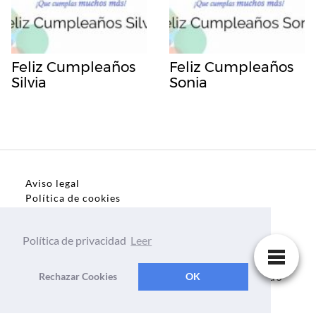
Feliz Cumpleaños
Feliz Cumpleaños
Silvia
Sonia
Aviso legal
Política de cookies
Política de privacidad
Política de privacidad
Leer
Dedicatorias, frases, textos para todo el mundo
Rechazar Cookies
OK