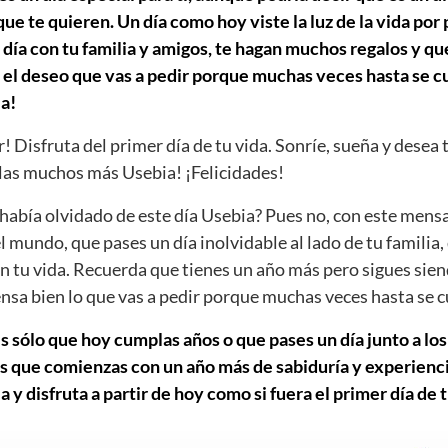
e te quieren. Un día como hoy viste la luz de la vida por
día con tu familia y amigos, te hagan muchos regalos y que
 el deseo que vas a pedir porque muchas veces hasta se cu
a!
r! Disfruta del primer día de tu vida. Sonríe, sueña y desea 
as muchos más Usebia! ¡Felicidades!
abía olvidado de este día Usebia? Pues no, con este mensa
el mundo, que pases un día inolvidable al lado de tu familia,
n tu vida. Recuerda que tienes un año más pero sigues sien
iensa bien lo que vas a pedir porque muchas veces hasta se 
s sólo que hoy cumplas años o que pases un día junto a los
s que comienzas con un año más de sabiduría y experiencia
y disfruta a partir de hoy como si fuera el primer día de t