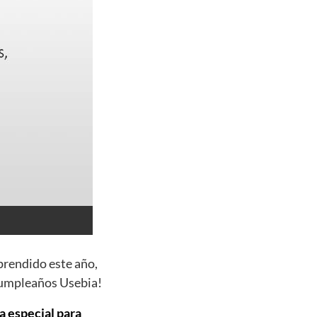
prendido este año,
 cumpleaños Usebia!
a especial para