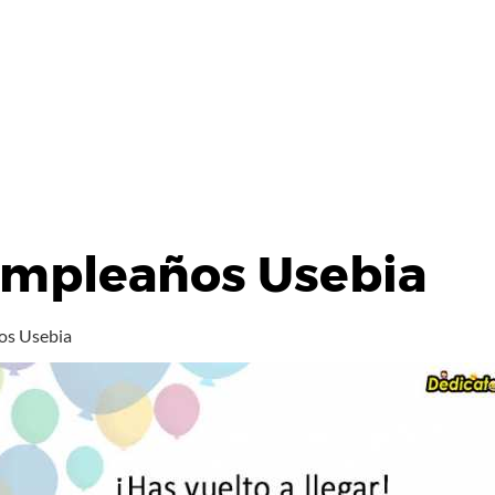
umpleaños Usebia
os Usebia