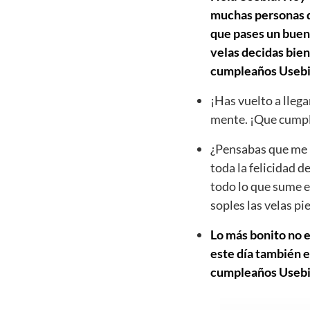
muchas personas qu
que pases un buen 
velas decidas bien
cumpleaños Usebi
¡Has vuelto a llega
mente. ¡Que cumpl
¿Pensabas que me h
toda la felicidad d
todo lo que sume e
soples las velas p
Lo más bonito no e
este día también e
cumpleaños Usebia 