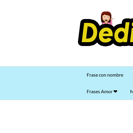
Saltar
al
contenido
Frase con nombre
Frases Amor ❤
M