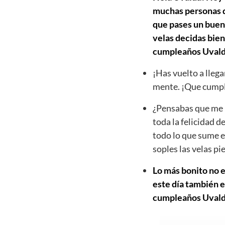
muchas personas qu
que pases un buen 
velas decidas bien
cumpleaños Uvald
¡Has vuelto a llega
mente. ¡Que cumpl
¿Pensabas que me h
toda la felicidad d
todo lo que sume e
soples las velas p
Lo más bonito no e
este día también e
cumpleaños Uvalda 