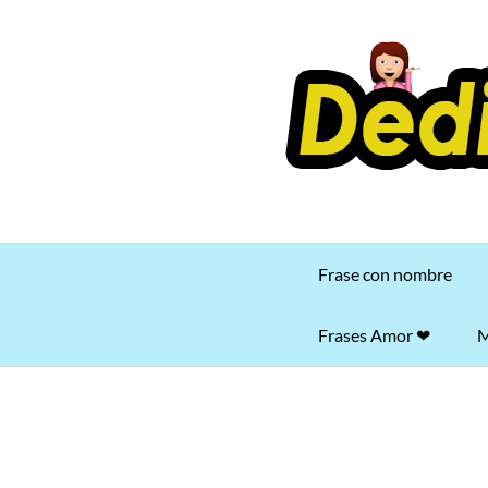
Saltar
al
contenido
Frase con nombre
Frases Amor ❤
M