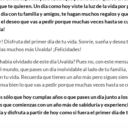
e te quieren. Un día como hoy viste la luz de la vida por
día con tu familia y amigos, te hagan muchos regalos y que
 el deseo que vas a pedir porque muchas veces hasta se cu
a!
r! Disfruta del primer día de tu vida. Sonríe, sueña y desea 
as muchos más Uvalda! ¡Felicidades!
abía olvidado de este día Uvalda? Pues no, con este mens
el mundo, que pases un día inolvidable al lado de tu familia,
n tu vida. Recuerda que tienes un año más pero sigues sien
iensa bien lo que vas a pedir porque muchas veces hasta se 
s sólo que hoy cumplas años o que pases un día junto a los
s que comienzas con un año más de sabiduría y experiencia
y disfruta a partir de hoy como si fuera el primer día de t