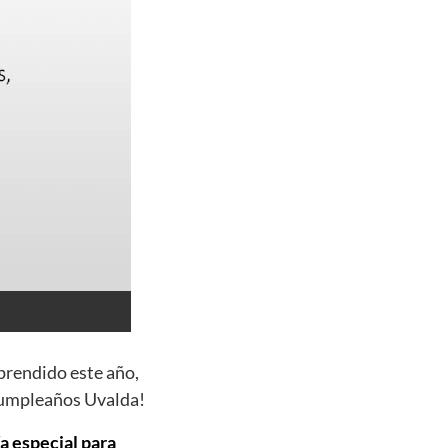
prendido este año,
 cumpleaños Uvalda!
ía especial para