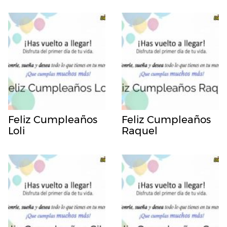
Feliz Cumpleaños
Feliz Cumpleaños
Loli
Raquel