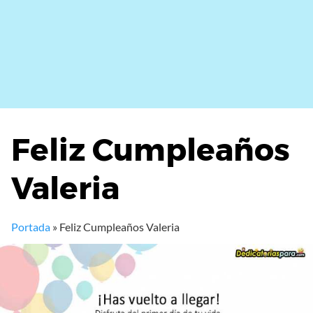
Feliz Cumpleaños
Valeria
Portada
»
Feliz Cumpleaños Valeria