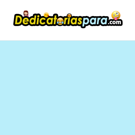
Saltar
al
contenido