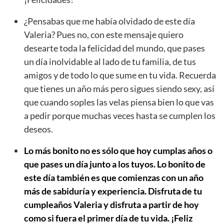
¿Pensabas que me había olvidado de este día
Valeria? Pues no, con este mensaje quiero
desearte toda la felicidad del mundo, que pases
un día inolvidable al lado de tu familia, de tus
amigos y de todo lo que sume en tu vida. Recuerda
que tienes un año más pero sigues siendo sexy, así
que cuando soples las velas piensa bien lo que vas
a pedir porque muchas veces hasta se cumplen los
deseos.
Lo más bonito no es sólo que hoy cumplas años o
que pases un día junto a los tuyos. Lo bonito de
este día también es que comienzas con un año
más de sabiduría y experiencia. Disfruta de tu
cumpleaños Valeria y disfruta a partir de hoy
como si fuera el primer día de tu vida. ¡Feliz