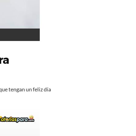
ra
que tengan un feliz día