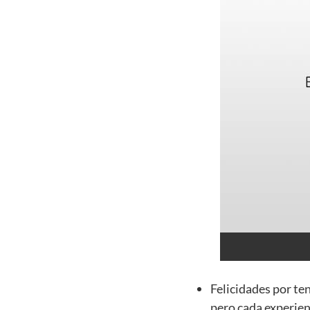
Felicidades por te
pero cada experien