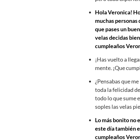
Hola Veronica! Hoy
muchas personas qu
que pases un buen 
velas decidas bien
cumpleaños Veron
¡Has vuelto a llega
mente. ¡Que cumpl
¿Pensabas que me h
toda la felicidad d
todo lo que sume e
soples las velas p
Lo más bonito no e
este día también e
cumpleaños Veronic