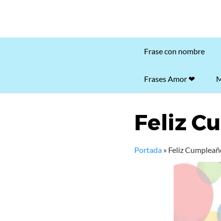
Frase con nombre
Frases Amor ❤
M
Feliz C
Portada
»
Feliz Cumpleañ