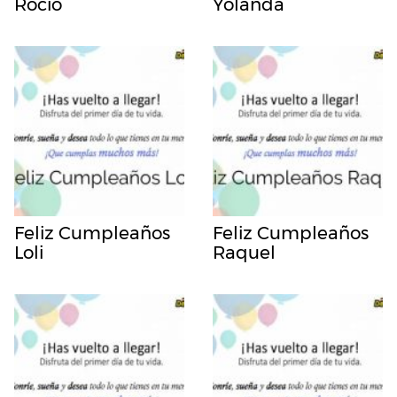
Rocio
Yolanda
Feliz Cumpleaños
Feliz Cumpleaños
Loli
Raquel