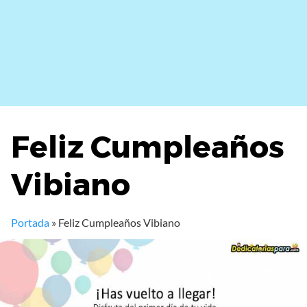
Feliz Cumpleaños
Vibiano
Portada
»
Feliz Cumpleaños Vibiano