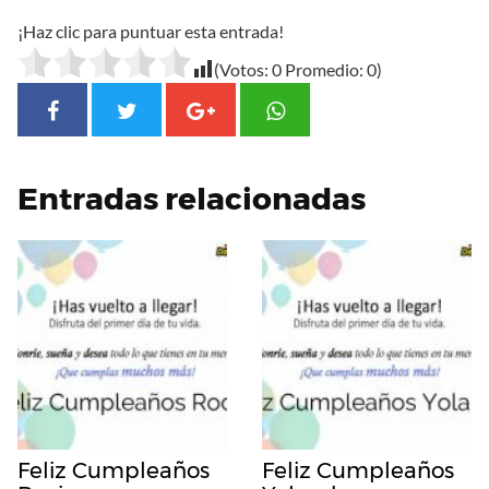
¡Haz clic para puntuar esta entrada!
(Votos:
0
Promedio:
0
)
Entradas relacionadas
Feliz Cumpleaños
Feliz Cumpleaños