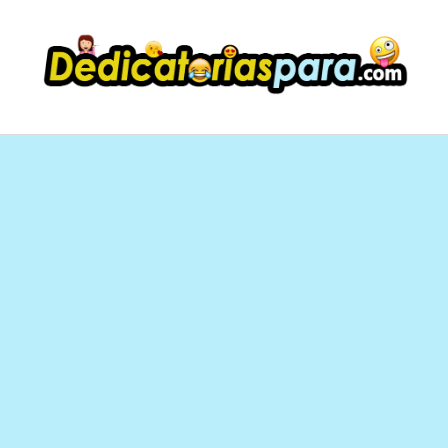
Saltar
al
contenido