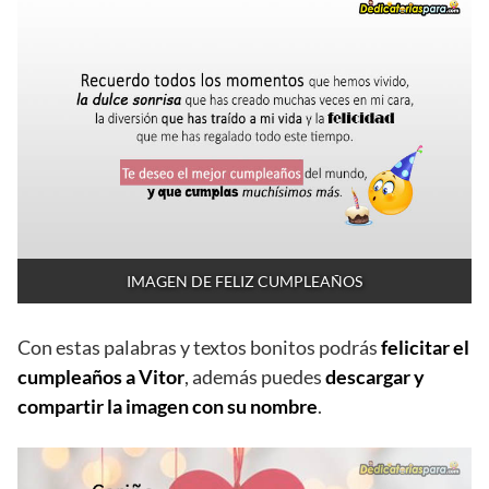
IMAGEN DE FELIZ CUMPLEAÑOS
Con estas palabras y textos bonitos podrás
felicitar el
cumpleaños a Vitor
, además puedes
descargar y
compartir la imagen con su nombre
.