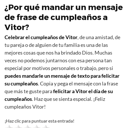
¿Por qué mandar un mensaje
de frase de cumpleaños a
Vitor?
Celebrar el cumpleaños de Vitor
, de una amistad, de
tu pareja o de alguien de tu familia es una de las
mejores cosas que nos ha brindado Dios. Muchas
veces no podemos juntarnos con esa persona tan
especial por motivos personales o trabajo, pero si
puedes mandarle un mensaje de texto para felicitar
su cumpleaños
. Copia y pega el mensaje con la frase
que más te guste para
felicitar a Vitor el día de su
cumpleaños
. Haz que se sienta especial. ¡Feliz
cumpleaños Vitor!
¡Haz clic para puntuar esta entrada!