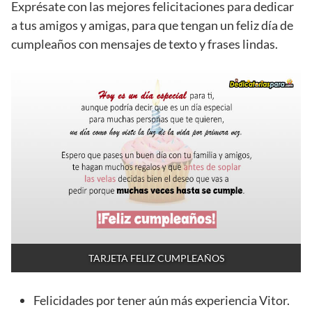
Exprésate con las mejores felicitaciones para dedicar
a tus amigos y amigas, para que tengan un feliz día de
cumpleaños con mensajes de texto y frases lindas.
TARJETA FELIZ CUMPLEAÑOS
Felicidades por tener aún más experiencia Vitor.