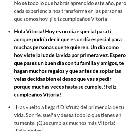
No sé todo lo que habrás aprendido este año, pero
cada experiencia nos transforma en las personas
que somos hoy. ¡Feliz cumpleaños Vitoria!
Hola Vitoria! Hoy es un día especial para ti,
aunque podría decir que es un día especial para
muchas personas que te quieren. Un día como
hoy viste la luz de la vida por primera vez. Espero
que pases un buen día con tu familia y amigos, te
hagan muchos regalos y que antes de soplar las
velas decidas bien el deseo que vas a pedir
porque muchas veces hasta se cumple. !Feliz
cumpleaños Vitoria!
¡Has vuelto a llegar! Disfruta del primer día de tu
vida. Sonríe, sueña y desea todo lo que tienes en
tu mente. ¡Que cumplas muchos más Vitoria!
¡Felicidades!