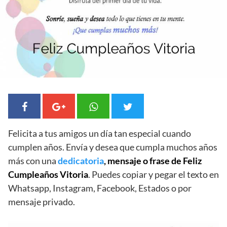
Felicita a tus amigos un día tan especial cuando
cumplen años. Envía y desea que cumpla muchos años
más con una
dedicatoria
, mensaje o frase de Feliz
Cumpleaños Vitoria
. Puedes copiar y pegar el texto en
Whatsapp, Instagram, Facebook, Estados o por
mensaje privado.