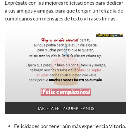
Exprésate con las mejores felicitaciones para dedicar
a tus amigos y amigas, para que tengan un feliz día de
cumpleaños con mensajes de texto y frases lindas.
TARJETA FELIZ CUMPLEAÑOS
Felicidades por tener aún más experiencia Vitoria.