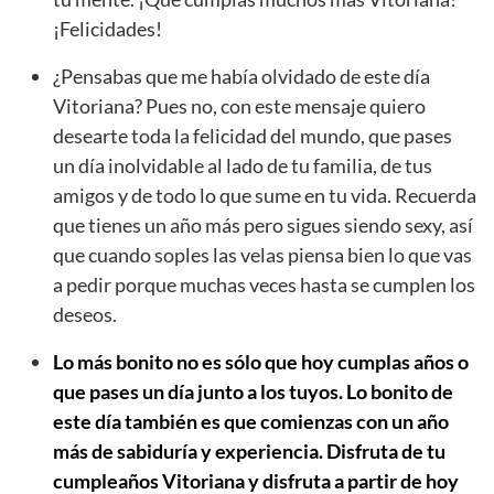
¡Felicidades!
¿Pensabas que me había olvidado de este día
Vitoriana? Pues no, con este mensaje quiero
desearte toda la felicidad del mundo, que pases
un día inolvidable al lado de tu familia, de tus
amigos y de todo lo que sume en tu vida. Recuerda
que tienes un año más pero sigues siendo sexy, así
que cuando soples las velas piensa bien lo que vas
a pedir porque muchas veces hasta se cumplen los
deseos.
Lo más bonito no es sólo que hoy cumplas años o
que pases un día junto a los tuyos. Lo bonito de
este día también es que comienzas con un año
más de sabiduría y experiencia. Disfruta de tu
cumpleaños Vitoriana y disfruta a partir de hoy