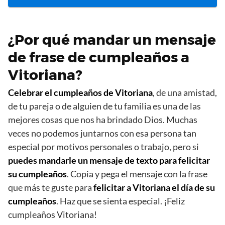
¿Por qué mandar un mensaje
de frase de cumpleaños a
Vitoriana?
Celebrar el cumpleaños de Vitoriana
, de una amistad,
de tu pareja o de alguien de tu familia es una de las
mejores cosas que nos ha brindado Dios. Muchas
veces no podemos juntarnos con esa persona tan
especial por motivos personales o trabajo, pero si
puedes mandarle un mensaje de texto para felicitar
su cumpleaños
. Copia y pega el mensaje con la frase
que más te guste para
felicitar a Vitoriana el día de su
cumpleaños
. Haz que se sienta especial. ¡Feliz
cumpleaños Vitoriana!