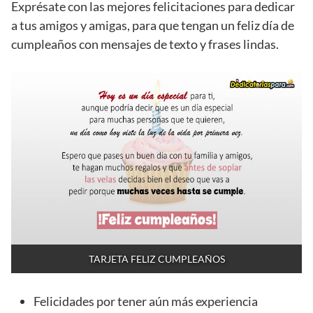
Exprésate con las mejores felicitaciones para dedicar
a tus amigos y amigas, para que tengan un feliz día de
cumpleaños con mensajes de texto y frases lindas.
TARJETA FELIZ CUMPLEAÑOS
Felicidades por tener aún más experiencia