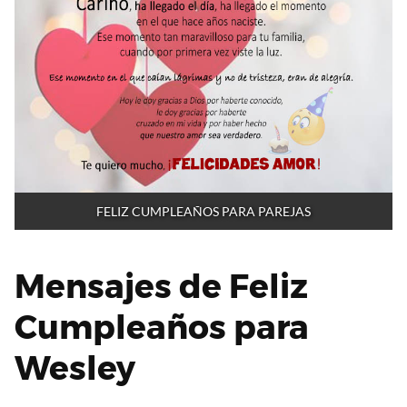
FELIZ CUMPLEAÑOS PARA PAREJAS
Mensajes de Feliz
Cumpleaños para
Wesley