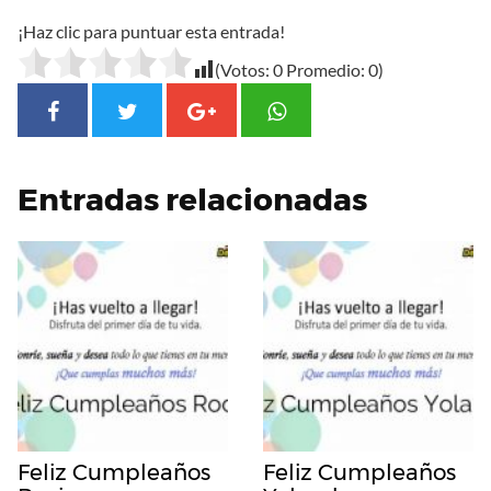
¡Haz clic para puntuar esta entrada!
(Votos:
0
Promedio:
0
)
Entradas relacionadas
Feliz Cumpleaños
Feliz Cumpleaños