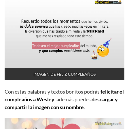
IMAGEN DE FELIZ CUMPLEAÑOS
Con estas palabras y textos bonitos podrás
felicitar el
cumpleaños a Wesley
, además puedes
descargar y
compartir la imagen con su nombre
.