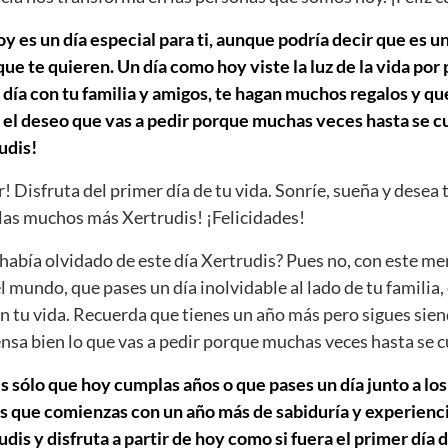
y es un día especial para ti, aunque podría decir que es un
e te quieren. Un día como hoy viste la luz de la vida por
día con tu familia y amigos, te hagan muchos regalos y que
 el deseo que vas a pedir porque muchas veces hasta se cu
udis!
r! Disfruta del primer día de tu vida. Sonríe, sueña y desea 
as muchos más Xertrudis! ¡Felicidades!
abía olvidado de este día Xertrudis? Pues no, con este me
el mundo, que pases un día inolvidable al lado de tu familia,
n tu vida. Recuerda que tienes un año más pero sigues sien
iensa bien lo que vas a pedir porque muchas veces hasta se 
s sólo que hoy cumplas años o que pases un día junto a los
s que comienzas con un año más de sabiduría y experiencia
s y disfruta a partir de hoy como si fuera el primer día de