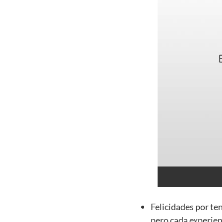
Felicidades por te
pero cada experien