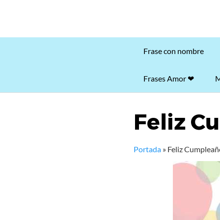
Frase con nombre
Frases Amor ❤
M
Feliz C
Portada
»
Feliz Cumpleañ