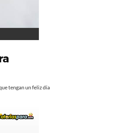
ra
que tengan un feliz día