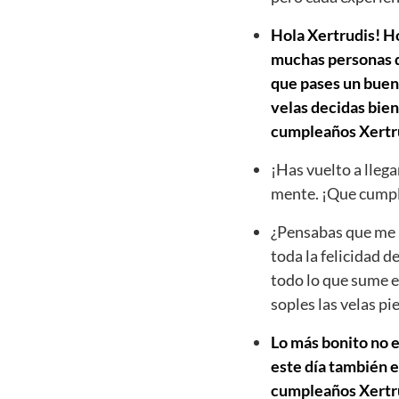
Hola Xertrudis! Ho
muchas personas qu
que pases un buen 
velas decidas bien
cumpleaños Xertr
¡Has vuelto a llega
mente. ¡Que cumpl
¿Pensabas que me h
toda la felicidad d
todo lo que sume e
soples las velas p
Lo más bonito no e
este día también e
cumpleaños Xertrudi