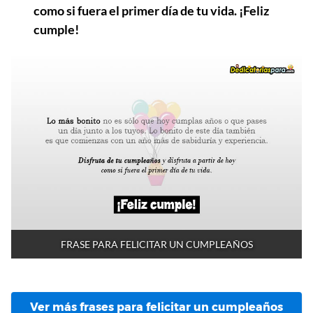
como si fuera el primer día de tu vida. ¡Feliz
cumple!
FRASE PARA FELICITAR UN CUMPLEAÑOS
Ver más frases para felicitar un cumpleaños