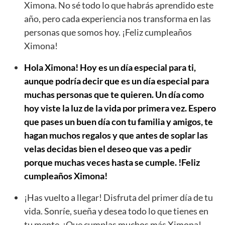
Ximona. No sé todo lo que habrás aprendido este
año, pero cada experiencia nos transforma en las
personas que somos hoy. ¡Feliz cumpleaños
Ximona!
Hola Ximona! Hoy es un día especial para ti,
aunque podría decir que es un día especial para
muchas personas que te quieren. Un día como
hoy viste la luz de la vida por primera vez. Espero
que pases un buen día con tu familia y amigos, te
hagan muchos regalos y que antes de soplar las
velas decidas bien el deseo que vas a pedir
porque muchas veces hasta se cumple. !Feliz
cumpleaños Ximona!
¡Has vuelto a llegar! Disfruta del primer día de tu
vida. Sonríe, sueña y desea todo lo que tienes en
tu mente. ¡Que cumplas muchos más Ximona!