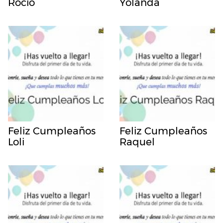
Rocio
Yolanda
Feliz Cumpleaños
Feliz Cumpleaños
Loli
Raquel