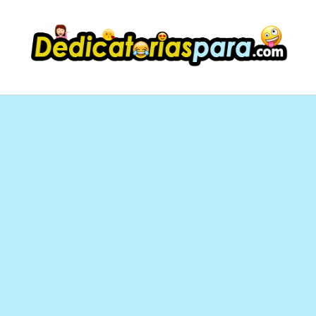
Saltar
al
contenido