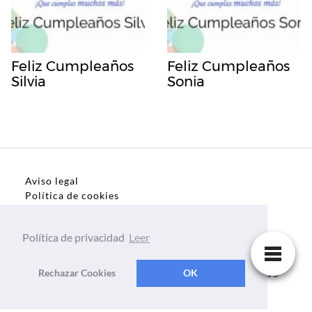
Feliz Cumpleaños
Feliz Cumpleaños
Silvia
Sonia
Aviso legal
Política de cookies
Política de privacidad
Política de privacidad
Leer
Dedicatorias, frases, textos para todo el mundo
Rechazar Cookies
OK