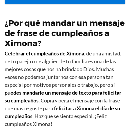
¿Por qué mandar un mensaje
de frase de cumpleaños a
Ximona?
Celebrar el cumpleaños de Ximona
, de una amistad,
de tu pareja o de alguien de tu familia es una de las
mejores cosas que nos ha brindado Dios. Muchas
veces no podemos juntarnos con esa persona tan
especial por motivos personales o trabajo, pero si
puedes mandarle un mensaje de texto para felicitar
su cumpleaños
. Copia y pega el mensaje con la frase
que más te guste para
felicitar a Ximona el día de su
cumpleaños
. Haz que se sienta especial. ¡Feliz
cumpleaños Ximona!