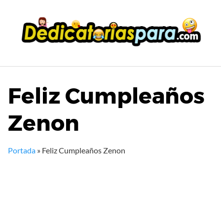
Saltar
al
contenido
Feliz Cumpleaños
Zenon
Portada
»
Feliz Cumpleaños Zenon