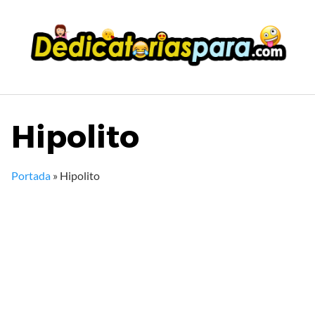
Saltar
al
contenido
Hipolito
Portada
»
Hipolito