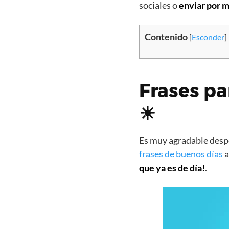
sociales o
enviar por m
Contenido
[
Esconder
]
Frases pa
☀
Es muy agradable despe
frases de buenos días
a
que ya es de día!
.