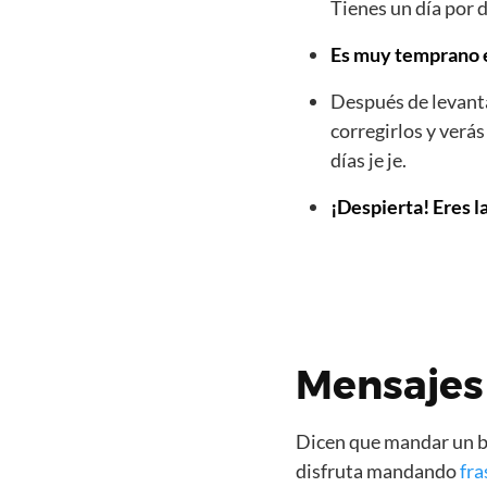
Tienes un día por d
Es muy temprano es
Después de levanta
corregirlos y verá
días je je.
¡Despierta! Eres l
Mensajes
Dicen que mandar un bo
disfruta mandando
fra