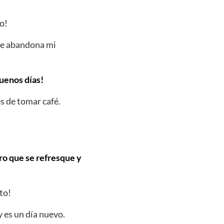
o!
ue abandona mi
buenos días!
s de tomar café.
bro que se refresque y
to!
 es un día nuevo.