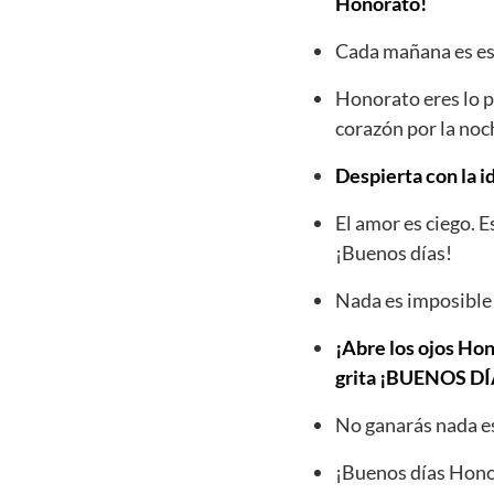
Honorato!
Cada mañana es esp
Honorato eres lo p
corazón por la noc
Despierta con la i
El amor es ciego. 
¡Buenos días!
Nada es imposible 
¡Abre los ojos Hon
grita ¡BUENOS 
No ganarás nada es
¡Buenos días Honor