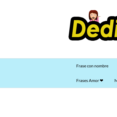
Saltar
al
contenido
Frase con nombre
Frases Amor ❤
M