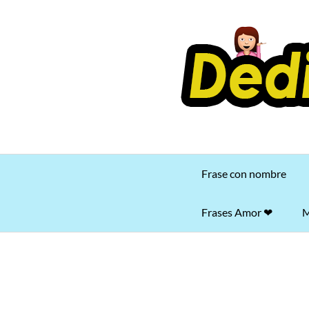
Saltar
al
contenido
Frase con nombre
Frases Amor ❤
M