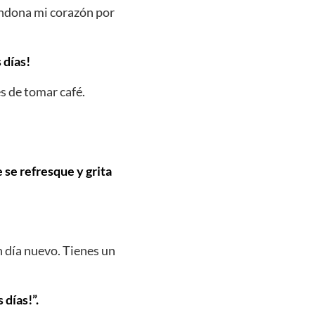
andona mi corazón por
 días!
s de tomar café.
e se refresque y grita
n día nuevo. Tienes un
días!”.