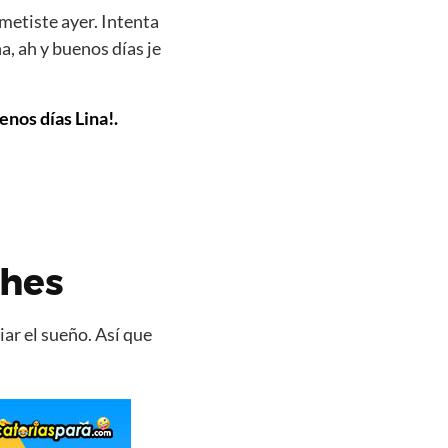
metiste ayer. Intenta
, ah y buenos días je
enos días Lina!.
ches
ar el sueño. Así que