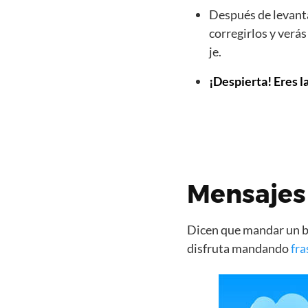
Después de levanta
corregirlos y verá
je.
¡Despierta! Eres l
Mensajes
Dicen que mandar un bo
disfruta mandando
fra