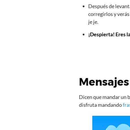
Después de levanta
corregirlos y verá
je je.
¡Despierta! Eres l
Mensajes 
Dicen que mandar un bo
disfruta mandando
fra