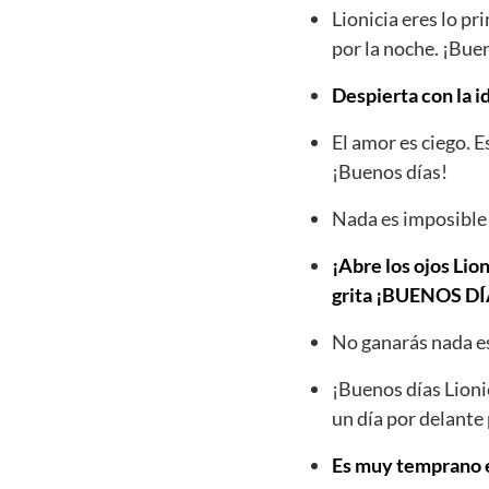
Lionicia eres lo p
por la noche. ¡Bue
Despierta con la i
El amor es ciego. 
¡Buenos días!
Nada es imposible 
¡Abre los ojos Lion
grita ¡BUENOS 
No ganarás nada es
¡Buenos días Lioni
un día por delante 
Es muy temprano es