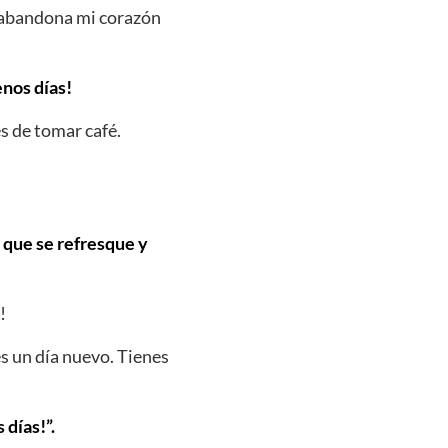
e abandona mi corazón
enos días!
s de tomar café.
o que se refresque y
!
s un día nuevo. Tienes
días!”.