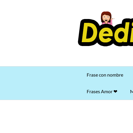
Saltar
al
contenido
Frase con nombre
Frases Amor ❤
M