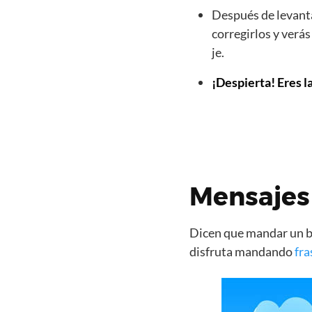
Después de levanta
corregirlos y verá
je.
¡Despierta! Eres l
Mensajes 
Dicen que mandar un bo
disfruta mandando
fra