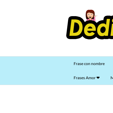
Saltar
al
contenido
Frase con nombre
Frases Amor ❤
M