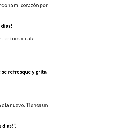
andona mi corazón por
 días!
s de tomar café.
e se refresque y grita
 día nuevo. Tienes un
días!”.