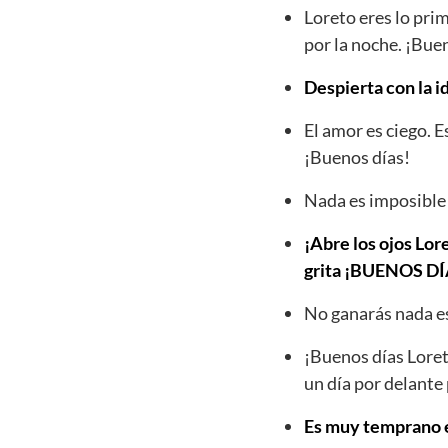
Loreto eres lo pri
por la noche. ¡Bue
Despierta con la i
El amor es ciego. 
¡Buenos días!
Nada es imposible 
¡Abre los ojos Lore
grita ¡BUENOS 
No ganarás nada es
¡Buenos días Loret
un día por delante 
Es muy temprano es