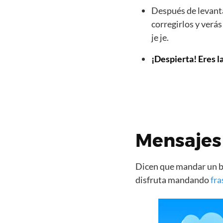
Después de levanta
corregirlos y verá
je je.
¡Despierta! Eres l
Mensajes
Dicen que mandar un bo
disfruta mandando
fra