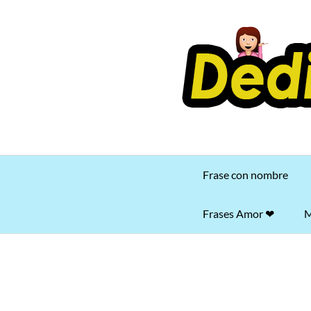
Saltar
al
contenido
Frase con nombre
Frases Amor ❤
M