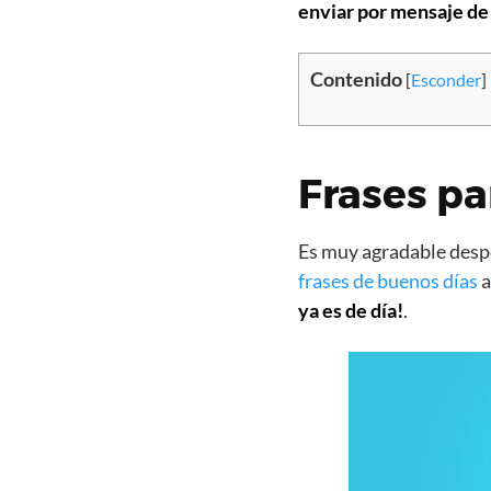
enviar por mensaje de
Contenido
[
Esconder
]
Frases pa
Es muy agradable despe
frases de buenos días
a
ya es de día!
.