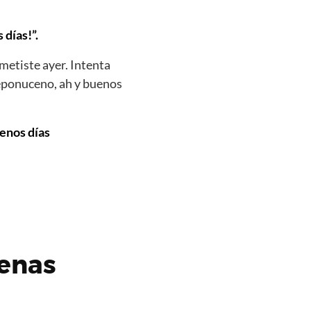
días!”.
metiste ayer. Intenta
eponuceno, ah y buenos
uenos días
enas