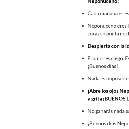
Neponuceno!
Cada mañana es es
Neponuceno eres l
corazón por la noc
Despierta con la 
El amor es ciego. 
¡Buenos días!
Nada es imposible
¡Abre los ojos Nep
y grita ¡BUENOS
No ganarás nada e
¡Buenos días Nepo