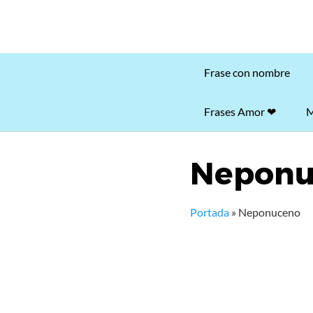
Frase con nombre
Frases Amor ❤
M
Neponu
Portada
»
Neponuceno