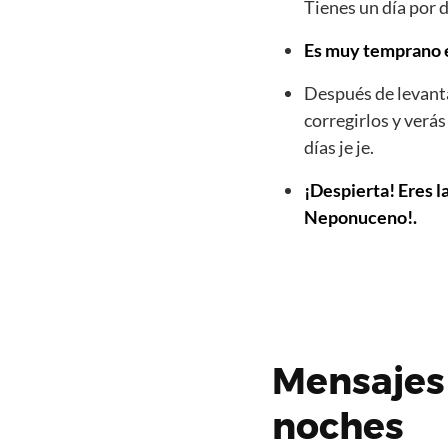
Tienes un día por d
Es muy temprano es
Después de levanta
corregirlos y verá
días je je.
¡Despierta! Eres l
Neponuceno!.
Mensajes
noches