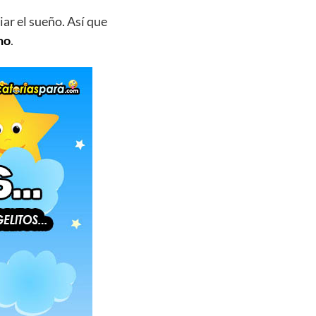
ar el sueño. Así que
no
.