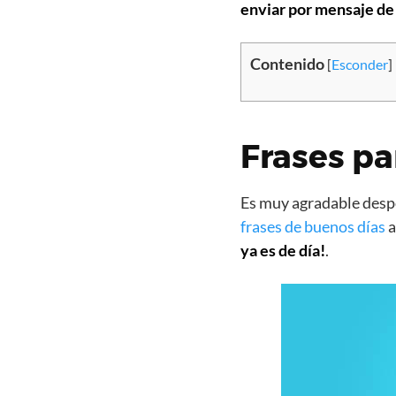
enviar por mensaje de
Contenido
[
Esconder
]
Frases pa
Es muy agradable despe
frases de buenos días
a
ya es de día!
.