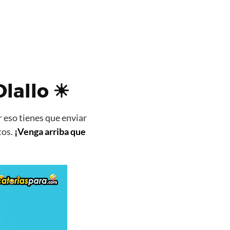
Olallo ☀
 eso tienes que enviar
tos.
¡Venga arriba que