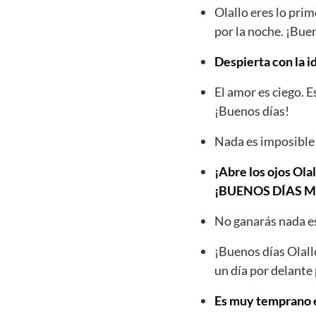
Olallo eres lo pri
por la noche. ¡Bue
Despierta con la i
El amor es ciego. 
¡Buenos días!
Nada es imposible 
¡Abre los ojos Olal
¡BUENOS DÍAS 
No ganarás nada es
¡Buenos días Olall
un día por delante 
Es muy temprano es