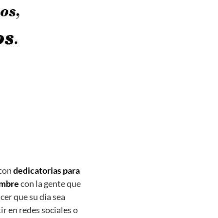
 con
dedicatorias para
ombre
con la gente que
er que su día sea
r en redes sociales o