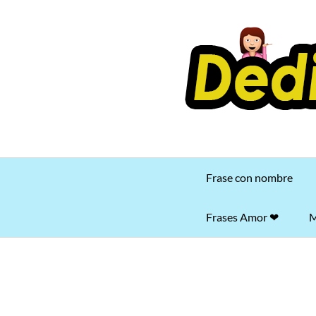
Saltar
al
contenido
Frase con nombre
Frases Amor ❤
M