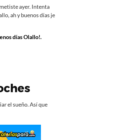
metiste ayer. Intenta
lo, ah y buenos días je
enos días Olallo!.
oches
ar el sueño. Así que