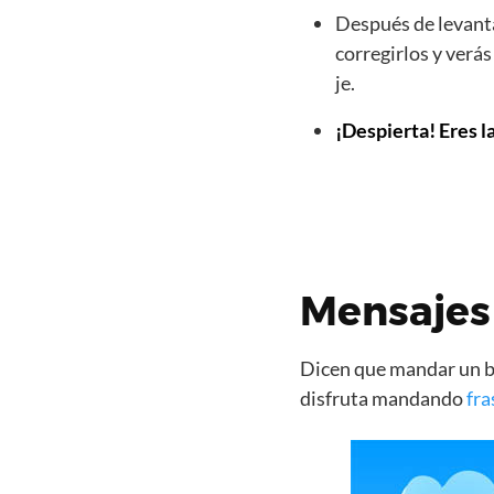
Después de levanta
corregirlos y verá
je.
¡Despierta! Eres l
Mensajes 
Dicen que mandar un bo
disfruta mandando
fra