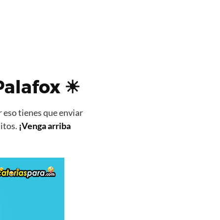
Palafox ☀
 eso tienes que enviar
itos.
¡Venga arriba