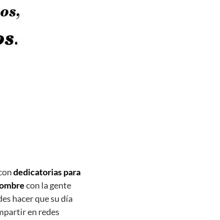
 con
dedicatorias para
 nombre
con la gente
es hacer que su día
mpartir en redes