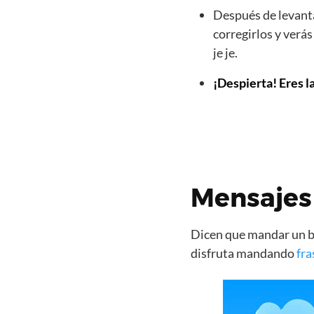
Después de levanta
corregirlos y verá
je je.
¡Despierta! Eres l
Mensajes
Dicen que mandar un bo
disfruta mandando
fra