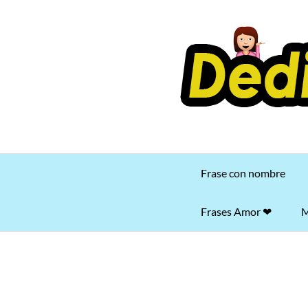
Saltar
al
contenido
Frase con nombre
Frases Amor ❤
M