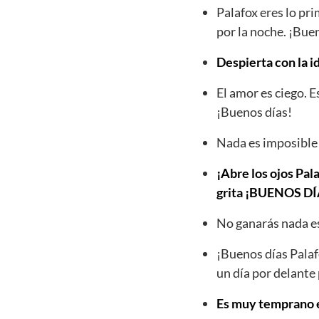
Palafox eres lo pr
por la noche. ¡Bue
Despierta con la i
El amor es ciego. 
¡Buenos días!
Nada es imposible 
¡Abre los ojos Pala
grita ¡BUENOS 
No ganarás nada es
¡Buenos días Palaf
un día por delante 
Es muy temprano es