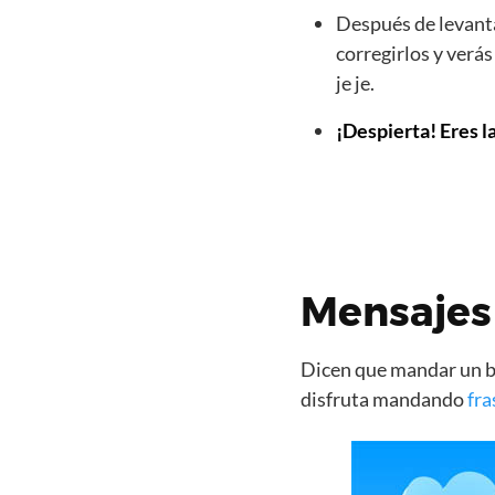
Después de levanta
corregirlos y verá
je je.
¡Despierta! Eres l
Mensajes
Dicen que mandar un bo
disfruta mandando
fra