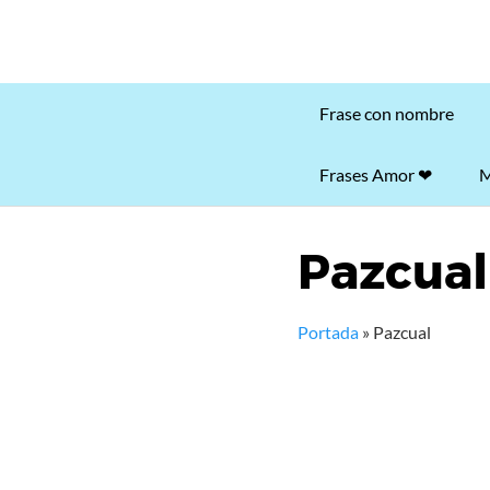
Frase con nombre
Frases Amor ❤
M
Pazcual
Portada
»
Pazcual