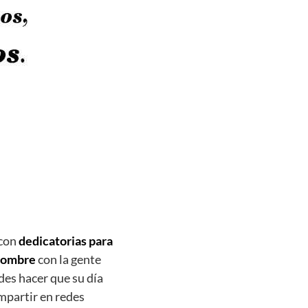
 con
dedicatorias para
 nombre
con la gente
es hacer que su día
mpartir en redes