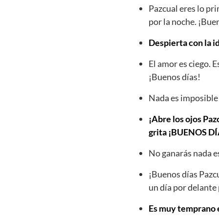
Pazcual eres lo pr
por la noche. ¡Bue
Despierta con la i
El amor es ciego. 
¡Buenos días!
Nada es imposible 
¡Abre los ojos Pazc
grita ¡BUENOS 
No ganarás nada es
¡Buenos días Pazcu
un día por delante 
Es muy temprano es