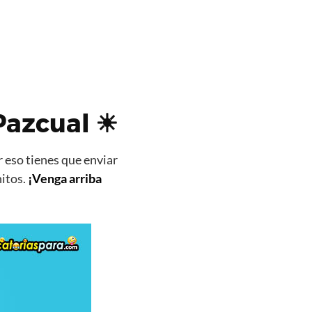
 Pazcual ☀
 eso tienes que enviar
nitos.
¡Venga arriba