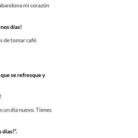
e abandona mi corazón
enos días!
s de tomar café.
o que se refresque y
!
s un día nuevo. Tienes
días!”.