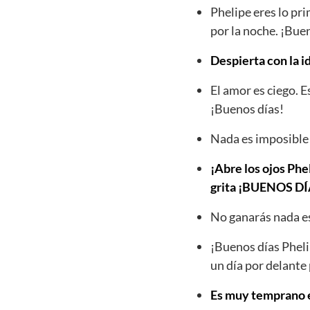
Phelipe eres lo pr
por la noche. ¡Bue
Despierta con la i
El amor es ciego. 
¡Buenos días!
Nada es imposible 
¡Abre los ojos Phel
grita ¡BUENOS 
No ganarás nada es
¡Buenos días Pheli
un día por delante 
Es muy temprano es