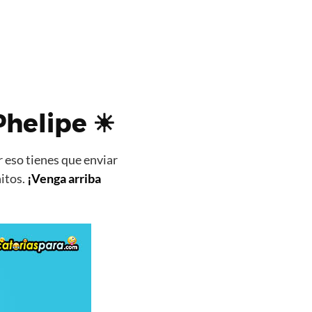
Phelipe ☀
 eso tienes que enviar
itos.
¡Venga arriba