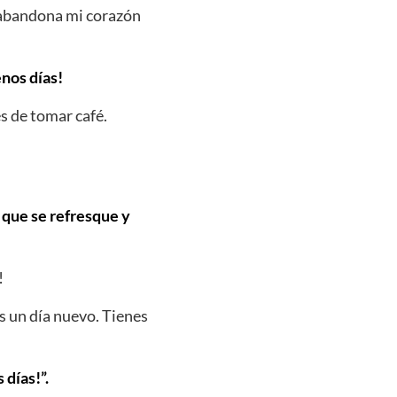
e abandona mi corazón
enos días!
s de tomar café.
o que se refresque y
!
s un día nuevo. Tienes
días!”.