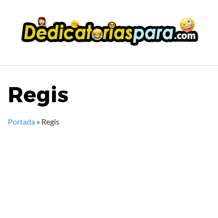
Saltar
al
contenido
Regis
Portada
»
Regis