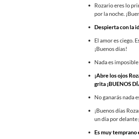
Rozario eres lo pr
por la noche. ¡Bue
Despierta con la i
El amor es ciego. 
¡Buenos días!
Nada es imposible 
¡Abre los ojos Roza
grita ¡BUENOS 
No ganarás nada es
¡Buenos días Rozar
un día por delante 
Es muy temprano es