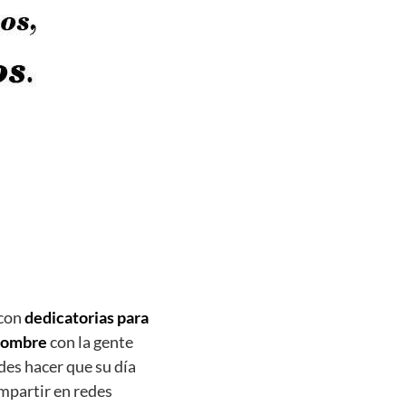
 con
dedicatorias para
 nombre
con la gente
es hacer que su día
mpartir en redes