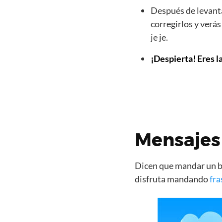
Después de levanta
corregirlos y verá
je je.
¡Despierta! Eres l
Mensajes
Dicen que mandar un bo
disfruta mandando
fra