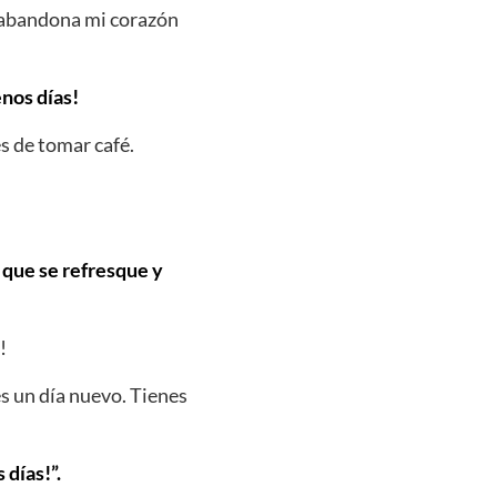
e abandona mi corazón
enos días!
s de tomar café.
o que se refresque y
!
s un día nuevo. Tienes
días!”.