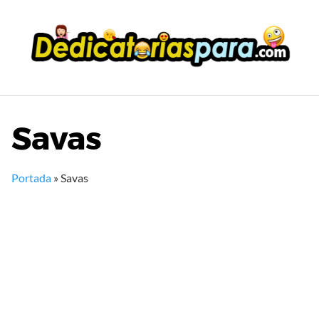
Saltar
al
contenido
Savas
Portada
»
Savas